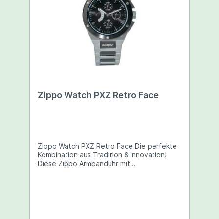
Zippo Watch PXZ Retro Face
Zippo Watch PXZ Retro Face Die perfekte
Kombination aus Tradition & Innovation!
Diese Zippo Armbanduhr mit
charakterstarkem Design im Retro-Style
bietet alles, was Mann sich nur wünschen
kann: Hochpräzises Seiko Quarzwerk,
separate Anzeigen für Datum, Wochentag,
24 Stunden und 60 Sekunden, robustes
Edelstahlgehäuse und armband sowie