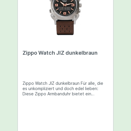
Zippo Watch JIZ dunkelbraun
Zippo Watch JIZ dunkelbraun Für alle, die
es unkompliziert und doch edel lieben:
Diese Zippo Armbanduhr bietet ein
hochpräzises Quarzwerk, ein robustes
Gehäuse aus rostfreiem Edelstahl, ein
hochwertiges Armband aus dunkelbraunem
Leder sowie ein schwarzes Zifferblatt mit
lumineszierenden Zeigern und Indexen.
Top Begleiter im zeitlosen und doch
zeitgemäßen Design!