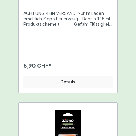
ACHTUNG KEIN VERSAND. Nur im Laden
erhältlich.Zippo Feuerzeug - Benzin 125 ml
Produktsicherheit Gefahr Flüssigkeit
und Dampf leicht entzündbar kann
Schläfrigkeit und Benommenheit
verursachen kann bei Verschlucken und
Eindringen in die Atemwege tödlich sein
verursacht Hautreizungen nicht in
Reichweite von Kindern und Zündquellen
lagern Sicherheitsdatenblatt:
5,90 CHF*
Sicherheitsdatenblatt 91/155/EWG ( de )
Feuerzeugbenzin
Details