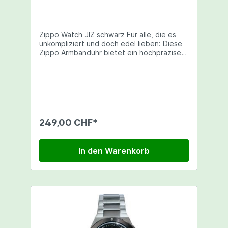
Zippo Watch JIZ schwarz Für alle, die es
unkompliziert und doch edel lieben: Diese
Zippo Armbanduhr bietet ein hochpräzises
Quarzwerk, ein robustes Gehäuse aus
rostfreiem Edelstahl, ein hochwertiges
Armband aus schwarzem Leder sowie ein
schwarzes Zifferblatt mit lumineszierenden
Zeigern und Indexen. Top Begleiter im
zeitlosen und doch zeitgemäßen Design!
249,00 CHF*
In den Warenkorb