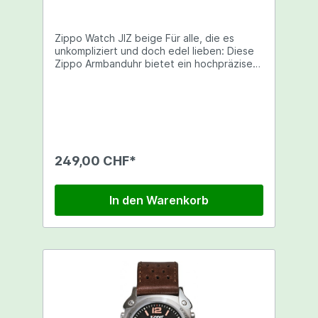
Zippo Watch JIZ beige Für alle, die es
unkompliziert und doch edel lieben: Diese
Zippo Armbanduhr bietet ein hochpräzises
Quarzwerk, ein robustes Gehäuse aus
rostfreiem Edelstahl, ein hochwertiges
Armband aus beigem Leder sowie ein
schwarzes Zifferblatt mit lumineszierenden
Zeigern und Indexen. Top Begleiter im
zeitlosen und doch zeitgemäßen Design!
249,00 CHF*
In den Warenkorb