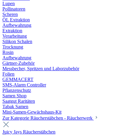
Lupen
Pollinatoren
Scheren
ÖL Extraktion
Aufbewahrung
Extraktion
Verarbeitung
Silikon Schalen
Trocknung
Rosin
Aufbewahrung
Gärtner-Zubehör
Messbecher, Spritzen und Laborzubehör
Folien
GEMMACERT
SMS-Alarm Controller
Pflanzenschutz
Samen Shop
Saatgut Raritäten
Tabak Samen
Mini-Samen-Gewächshaus-Kit
Zur Kategorie Räucherstäbchen - Räucherwerk
Juicy Jays Räucherstäbchen