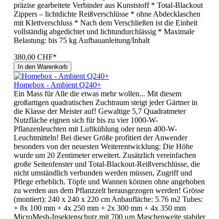
präzise gearbeitete Verbinder aus Kunststoff * Total-Blackout
Zippers – lichtdichte Reißverschlüsse * ohne Abdecklaschen
mit Klettverschluss * Nach dem Verschließen ist die Einheit
vollständig abgedichtet und lichtundurchlässig * Maximale
Belastung: bis 75 kg Aufbauanleitung/Inhalt
380,00 CHF*
In den Warenkorb
Homebox - Ambient Q240+
Ein Mass für Alle die etwas mehr wollen... Mit diesem
großartigen quadratischen Zuchtraum steigt jeder Gärtner in
die Klasse der Meister auf! Gewaltige 5,7 Quadratmeter
Nutzfläche eignen sich für bis zu vier 1000-W-
Pflanzenleuchten mit Luftkühlung oder neun 400-W-
Leuchtmitteln! Bei dieser Größe profitiert der Anwender
besonders von der neuesten Weiterentwicklung: Die Höhe
wurde um 20 Zentimeter erweitert. Zusätzlich vereinfachen
große Seitenfenster und Total-Blackout-Reißverschlüsse, die
nicht umständlich verbunden werden müssen, Zugriff und
Pflege erheblich. Töpfe und Wannen können ohne angehoben
zu werden aus dem Pflanzzelt herausgezogen werden! Grösse
(montiert): 240 x 240 x 220 cm Anbaufläche: 5.76 m2 Tubes:
+ 8x 100 mm + 4x 250 mm + 2x 300 mm + 4x 350 mm
MicroMesh-Insektenschutz mit 700 μm Maschenweite stabiler