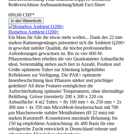
Reißverschlüsse Aufbauanleitung/Inhalt Fact-Sheet
699,00 CHF*
In den Warenkorb
Homebox Ambient Q200+
Ein Mass für Alle die etwas mehr wollen... Dank des 22 mm
starken Rahmengestänges präsentiert sich die Ambient Q200+
in gewohnt stabiler Qualität, die höchst professionellen
Anforderungen gewachsen ist. Bis zu vier 600-W-
Pflanzenleuchten erhellen die vier Quadratmeter Anbaufläche
ideal. Serienmäßig stehen auch hier in Anzahl, Position und
Größe optimierte Tubes zur Ableitung luftgekühlter
Reflektoren zur Verfügung. Die PAR+ optimierte
Innenbeschichtung lässt Pflanzen stärker und prächtiger
gedeihen! All diese Features ermöglichen die
Aufrechterhaltung optimaler Temperaturen, ohne übermäßige
Belüftung. Grösse (montiert): 200 x 200 x 220 cm
Anbaufläche: 4 m2 Tubes: + 8x 100 mm + 4x 250 mm + 2x
300 mm + 4x 350 mm MicroMesh-Insektenschutz mit 700
μm Maschenweite stabiler Metallrahmen (Ø 22 mm) mit
starken Kunststoff- Konnektoren maximale Belastung: bis
150 kg empfohlene Ausleuchtung: 4x 400 Basis für eine
erfolgreiche Zucht entwickelt in Deutschland robuste und