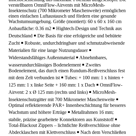
verstellbaren OmniFlow-Airvents mit MicroMesh-
Insektenschutz (700 Mikrometer Maschenweite) ermöglichen
einen einfachen Luftaustausch und fördern eine gesunde
Wachstumsumgebung. Größe (montiert): 60 x 60 x 160 cm
Anbaufläche: 0.36 m2 ￭ Hightech-Design und Technik aus
Deutschland ￭ Die Basis für eine erfolgreiche und behütete
Zucht ￭ Robuste, undurchdringbare und schmutzabweisende
Materialien für eine lange Nutzungsdauer ￭
Widerstandsfähiges Außenmaterial ￭ Abnehmbares,
wasserundurchlässiges Bodenelement ￭ Zweites
Bodenelement, das durch einen Rundum-Reißverschluss fest
mit dem Zelt verbunden ist ￭ Tubes: + 100 mm: 1 x hinten +
125 mm: 1 x linke Seite + 160 mm: 1 x Dach ￭ OmniFlow-
Airvent: 2 x Ø 125 mm (rechts und links) ￭ MicroMesh-
Insektenschutzgitter mit 700 Mikrometer Maschenweite ￭
Optimal reflektierende PAR+ Innenbeschichtung für besseres
Wachstum und höhere Erträge ￭ Metallrahmen 16 mm;
stabile, präzise gearbeitete Konnektoren aus Kunststoff ￭
Total-Blackout Zippers – lichtdichte Reißverschlüsse ohne
Abdecklaschen mit Klettverschluss ￭ Nach dem Verschließen