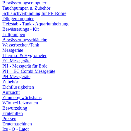
Bewässerungscomputer
Tauchpumpen u. Zubehör
Schlauchverbindung für PE-Rohre
Düngercomputer
Heizstab - Tank - Aquariumheizung
Bewässerungs - Kit
Luftpumpen
Bewässerungsschläuche
Wasserbecken/Tank
Messgeräte
Thermo- & Hygrometer
EC Messgeräte
PH - Messgerät für Erde
PH + EC Combi Messgeräte
PH Messgeräte
Zubehör
Eichflüssigkeiten
Aufzucht
Zimmergewächshaus
Wärme/Heizmatten
Bewurzelung
Erntehilfen
Pressen
Erntemaschinen
Ice - O - Lator