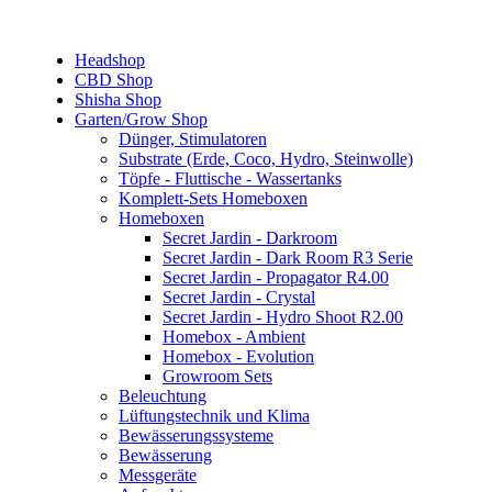
Headshop
CBD Shop
Shisha Shop
Garten/Grow Shop
Dünger, Stimulatoren
Substrate (Erde, Coco, Hydro, Steinwolle)
Töpfe - Fluttische - Wassertanks
Komplett-Sets Homeboxen
Homeboxen
Secret Jardin - Darkroom
Secret Jardin - Dark Room R3 Serie
Secret Jardin - Propagator R4.00
Secret Jardin - Crystal
Secret Jardin - Hydro Shoot R2.00
Homebox - Ambient
Homebox - Evolution
Growroom Sets
Beleuchtung
Lüftungstechnik und Klima
Bewässerungssysteme
Bewässerung
Messgeräte