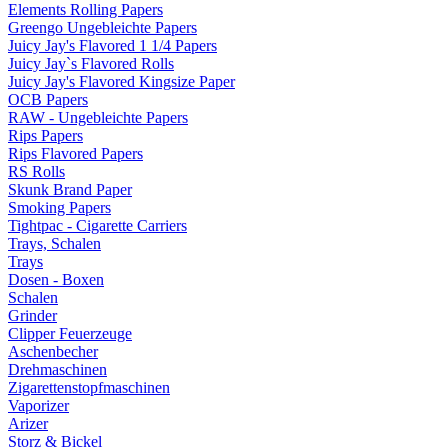
Elements Rolling Papers
Greengo Ungebleichte Papers
Juicy Jay's Flavored 1 1/4 Papers
Juicy Jay`s Flavored Rolls
Juicy Jay's Flavored Kingsize Paper
OCB Papers
RAW - Ungebleichte Papers
Rips Papers
Rips Flavored Papers
RS Rolls
Skunk Brand Paper
Smoking Papers
Tightpac - Cigarette Carriers
Trays, Schalen
Trays
Dosen - Boxen
Schalen
Grinder
Clipper Feuerzeuge
Aschenbecher
Drehmaschinen
Zigarettenstopfmaschinen
Vaporizer
Arizer
Storz & Bickel