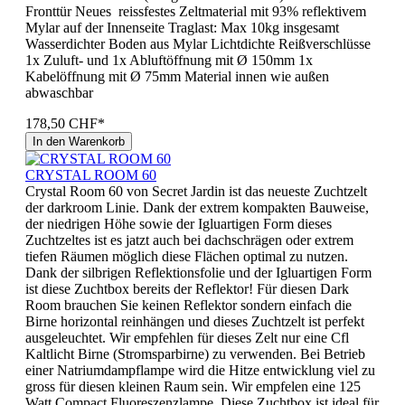
Fronttür Neues reissfestes Zeltmaterial mit 93% reflektivem
Mylar auf der Innenseite Traglast: Max 10kg insgesamt
Wasserdichter Boden aus Mylar Lichtdichte Reißverschlüsse
1x Zuluft- und 1x Abluftöffnung mit Ø 150mm 1x
Kabelöffnung mit Ø 75mm Material innen wie außen
abwaschbar
178,50 CHF*
In den Warenkorb
CRYSTAL ROOM 60
Crystal Room 60 von Secret Jardin ist das neueste Zuchtzelt
der darkroom Linie. Dank der extrem kompakten Bauweise,
der niedrigen Höhe sowie der Igluartigen Form dieses
Zuchtzeltes ist es jatzt auch bei dachschrägen oder extrem
tiefen Räumen möglich diese Flächen optimal zu nutzen.
Dank der silbrigen Reflektionsfolie und der Igluartigen Form
ist diese Zuchtbox bereits der Reflektor! Für diesen Dark
Room brauchen Sie keinen Reflektor sondern einfach die
Birne horizontal reinhängen und dieses Zuchtzelt ist perfekt
ausgeleuchtet. Wir empfehlen für dieses Zelt nur eine Cfl
Kaltlicht Birne (Stromsparbirne) zu verwenden. Bei Betrieb
einer Natriumdampflampe wird die Hitze entwicklung viel zu
gross für diesen kleinen Raum sein. Wir empfelen eine 125
Watt Compact Fluoreszenzlampe. Diese Zuchtbox ist ideal für