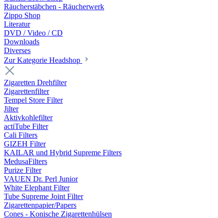
Räucherstäbchen - Räucherwerk
Zippo Shop
Literatur
DVD / Video / CD
Downloads
Diverses
Zur Kategorie Headshop
Zigaretten Drehfilter
Zigarettenfilter
Tempel Store Filter
Jilter
Aktivkohlefilter
actiTube Filter
Cali Filters
GIZEH Filter
KAILAR und Hybrid Supreme Filters
MedusaFilters
Purize Filter
VAUEN Dr. Perl Junior
White Elephant Filter
Tube Supreme Joint Filter
Zigarettenpapier/Papers
Cones - Konische Zigarettenhülsen