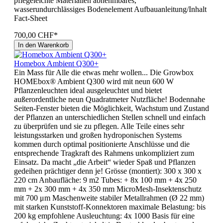
pflegeleichte Materialien abnehmbares,
wasserundurchlässiges Bodenelement Aufbauanleitung/Inhalt
Fact-Sheet
700,00 CHF*
In den Warenkorb
Homebox Ambient Q300+
Ein Mass für Alle die etwas mehr wollen... Die Growbox
HOMEbox® Ambient Q300 wird mit neun 600 W
Pflanzenleuchten ideal ausgeleuchtet und bietet
außerordentliche neun Quadratmeter Nutzfläche! Bodennahe
Seiten-Fenster bieten die Möglichkeit, Wachstum und Zustand
der Pflanzen an unterschiedlichen Stellen schnell und einfach
zu überprüfen und sie zu pflegen. Alle Teile eines sehr
leistungsstarken und großen hydroponischen Systems
kommen durch optimal positionierte Anschlüsse und die
entsprechende Tragkraft des Rahmens unkompliziert zum
Einsatz. Da macht „die Arbeit“ wieder Spaß und Pflanzen
gedeihen prächtiger denn je! Grösse (montiert): 300 x 300 x
220 cm Anbaufläche: 9 m2 Tubes: + 8x 100 mm + 4x 250
mm + 2x 300 mm + 4x 350 mm MicroMesh-Insektenschutz
mit 700 μm Maschenweite stabiler Metallrahmen (Ø 22 mm)
mit starken Kunststoff-Konnektoren maximale Belastung: bis
200 kg empfohlene Ausleuchtung: 4x 1000 Basis für eine