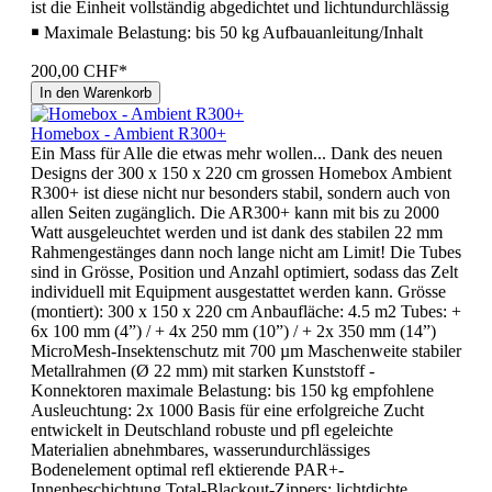
ist die Einheit vollständig abgedichtet und lichtundurchlässig
￭ Maximale Belastung: bis 50 kg Aufbauanleitung/Inhalt
200,00 CHF*
In den Warenkorb
Homebox - Ambient R300+
Ein Mass für Alle die etwas mehr wollen... Dank des neuen
Designs der 300 x 150 x 220 cm grossen Homebox Ambient
R300+ ist diese nicht nur besonders stabil, sondern auch von
allen Seiten zugänglich. Die AR300+ kann mit bis zu 2000
Watt ausgeleuchtet werden und ist dank des stabilen 22 mm
Rahmengestänges dann noch lange nicht am Limit! Die Tubes
sind in Grösse, Position und Anzahl optimiert, sodass das Zelt
individuell mit Equipment ausgestattet werden kann. Grösse
(montiert): 300 x 150 x 220 cm Anbaufläche: 4.5 m2 Tubes: +
6x 100 mm (4”) / + 4x 250 mm (10”) / + 2x 350 mm (14”)
MicroMesh-Insektenschutz mit 700 µm Maschenweite stabiler
Metallrahmen (Ø 22 mm) mit starken Kunststoff -
Konnektoren maximale Belastung: bis 150 kg empfohlene
Ausleuchtung: 2x 1000 Basis für eine erfolgreiche Zucht
entwickelt in Deutschland robuste und pfl egeleichte
Materialien abnehmbares, wasserundurchlässiges
Bodenelement optimal refl ektierende PAR+-
Innenbeschichtung Total-Blackout-Zippers: lichtdichte