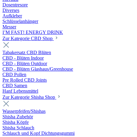
Dosentresore
Diverses
Aufkleber
Schlüsselanhänger
Messer
I’M FAST! ENERGY DRINK
Zur Kategorie CBD Shop
Tabakersatz CBD Blüten
CBD - Blüten Indoor
CBD - Blüten Outdoor
CBD - Blüten Glashaus/Greenhouse
CBD Pollen
Pre Rolled CBD Joints
CBD Samen
Hanf Lebensmittel
Zur Kategorie Shisha Shop
Wasserpfeifen/Shishas
Shisha Zubehör
Shisha Köpfe
Shisha Schlauch
Schlauch und Kopf Dichtungsgummi