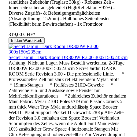
sämtliches Zubehöhr (Traglast: 30kg) - Robustes Zelt -
Innenseite silber ausgekleidet (HighReflektion +95%) -
Diverse Zugriffs- & Befestigungsmöglichkeiten
(Absaugöffnung: 152mm) - Halbhohes Seitenfenster
(Flexibilität beim Bewirtschaften) - 1x Frontdoor
319,00 CHF*
In den Warenkorb
Secret Jardin - Dark Room DR300W R3.00 300x150x235cm
Achtung: Nicht an Lager. Muss Bestellt werden.ca. 2-3Tage
DR300W R3.00 300x150x235cm Secret Jardin DARK
ROOM Serie Revision 3.00 - Die professionelle Linie. *
Professionelles Zelt mit stark reflektierendem Mylar-Stoff
* 19mm-Stangen * Reißfestes 210D-Gewebe *
Zahlreiche Ein- und Auslässe sowie Fenster für
Mehrfachkonfigurationen *Zahlreiches Zubehör enthalten
Main Fabric: Mylar 210D Poles Ø19 mm Plastic Corners 5
mm thick Water Tray Myla undurchlässig Space Booster
WebIT Plant Support Pocket IT Gewicht: 28Kg Alle Zelte
der Revision 3.0 enthalten den Space Booster! Verhindert
Schrumpfen des Zeltes, wenn die Abluft läuft Mindestens
10% zusätzlicher Grow Space 4 horizontale Stangen Mit
Clip-Befestigung und höhenverstellbar Zur Verwendung mit