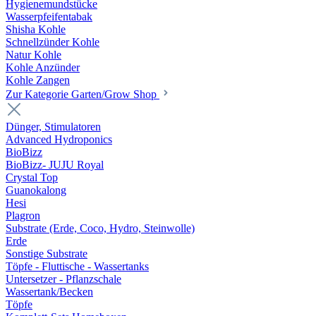
Hygienemundstücke
Wasserpfeifentabak
Shisha Kohle
Schnellzünder Kohle
Natur Kohle
Kohle Anzünder
Kohle Zangen
Zur Kategorie Garten/Grow Shop
Dünger, Stimulatoren
Advanced Hydroponics
BioBizz
BioBizz- JUJU Royal
Crystal Top
Guanokalong
Hesi
Plagron
Substrate (Erde, Coco, Hydro, Steinwolle)
Erde
Sonstige Substrate
Töpfe - Fluttische - Wassertanks
Untersetzer - Pflanzschale
Wassertank/Becken
Töpfe