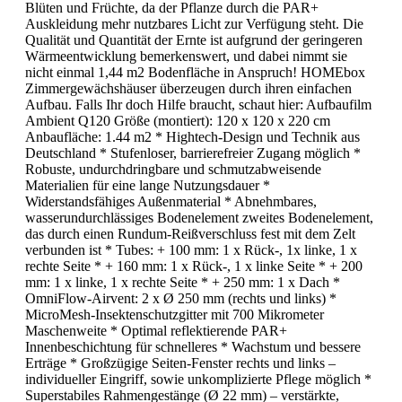
Blüten und Früchte, da der Pflanze durch die PAR+
Auskleidung mehr nutzbares Licht zur Verfügung steht. Die
Qualität und Quantität der Ernte ist aufgrund der geringeren
Wärmeentwicklung bemerkenswert, und dabei nimmt sie
nicht einmal 1,44 m2 Bodenfläche in Anspruch! HOMEbox
Zimmergewächshäuser überzeugen durch ihren einfachen
Aufbau. Falls Ihr doch Hilfe braucht, schaut hier: Aufbaufilm
Ambient Q120 Größe (montiert): 120 x 120 x 220 cm
Anbaufläche: 1.44 m2 * Hightech-Design und Technik aus
Deutschland * Stufenloser, barrierefreier Zugang möglich *
Robuste, undurchdringbare und schmutzabweisende
Materialien für eine lange Nutzungsdauer *
Widerstandsfähiges Außenmaterial * Abnehmbares,
wasserundurchlässiges Bodenelement zweites Bodenelement,
das durch einen Rundum-Reißverschluss fest mit dem Zelt
verbunden ist * Tubes: + 100 mm: 1 x Rück-, 1x linke, 1 x
rechte Seite * + 160 mm: 1 x Rück-, 1 x linke Seite * + 200
mm: 1 x linke, 1 x rechte Seite * + 250 mm: 1 x Dach *
OmniFlow-Airvent: 2 x Ø 250 mm (rechts und links) *
MicroMesh-Insektenschutzgitter mit 700 Mikrometer
Maschenweite * Optimal reflektierende PAR+
Innenbeschichtung für schnelleres * Wachstum und bessere
Erträge * Großzügige Seiten-Fenster rechts und links –
individueller Eingriff, sowie unkomplizierte Pflege möglich *
Superstabiles Rahmengestänge (Ø 22 mm) – verstärkte,