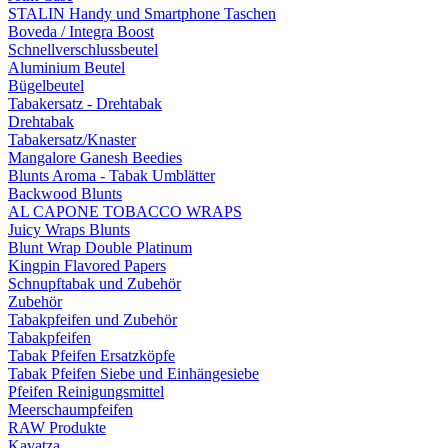
STALIN Handy und Smartphone Taschen
Boveda / Integra Boost
Schnellverschlussbeutel
Aluminium Beutel
Bügelbeutel
Tabakersatz - Drehtabak
Drehtabak
Tabakersatz/Knaster
Mangalore Ganesh Beedies
Blunts Aroma - Tabak Umblätter
Backwood Blunts
AL CAPONE TOBACCO WRAPS
Juicy Wraps Blunts
Blunt Wrap Double Platinum
Kingpin Flavored Papers
Schnupftabak und Zubehör
Zubehör
Tabakpfeifen und Zubehör
Tabakpfeifen
Tabak Pfeifen Ersatzköpfe
Tabak Pfeifen Siebe und Einhängesiebe
Pfeifen Reinigungsmittel
Meerschaumpfeifen
RAW Produkte
Kavatza