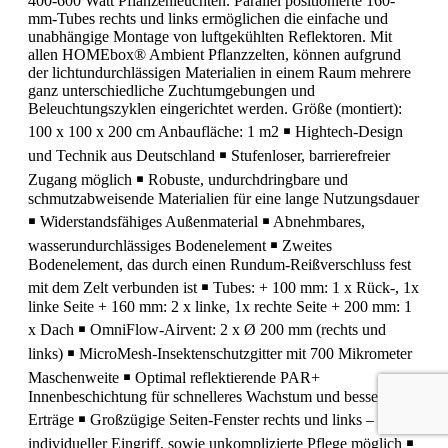
400-600 Watt Pflanzenleuchten. Parallel positionierte 160-
mm-Tubes rechts und links ermöglichen die einfache und
unabhängige Montage von luftgekühlten Reflektoren. Mit
allen HOMEbox® Ambient Pflanzzelten, können aufgrund
der lichtundurchlässigen Materialien in einem Raum mehrere
ganz unterschiedliche Zuchtumgebungen und
Beleuchtungszyklen eingerichtet werden. Größe (montiert):
100 x 100 x 200 cm Anbaufläche: 1 m2 ￭ Hightech-Design
und Technik aus Deutschland ￭ Stufenloser, barrierefreier
Zugang möglich ￭ Robuste, undurchdringbare und
schmutzabweisende Materialien für eine lange Nutzungsdauer
￭ Widerstandsfähiges Außenmaterial ￭ Abnehmbares,
wasserundurchlässiges Bodenelement ￭ Zweites
Bodenelement, das durch einen Rundum-Reißverschluss fest
mit dem Zelt verbunden ist ￭ Tubes: + 100 mm: 1 x Rück-, 1x
linke Seite + 160 mm: 2 x linke, 1x rechte Seite + 200 mm: 1
x Dach ￭ OmniFlow-Airvent: 2 x Ø 200 mm (rechts und
links) ￭ MicroMesh-Insektenschutzgitter mit 700 Mikrometer
Maschenweite ￭ Optimal reflektierende PAR+
Innenbeschichtung für schnelleres Wachstum und bessere
Erträge ￭ Großzügige Seiten-Fenster rechts und links –
individueller Eingriff, sowie unkomplizierte Pflege möglich ￭