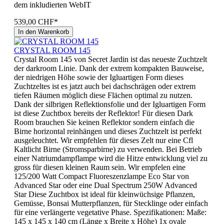
dem inkludierten WebIT
539,00 CHF*
In den Warenkorb
CRYSTAL ROOM 145
Crystal Room 145 von Secret Jardin ist das neueste Zuchtzelt
der darkroom Linie. Dank der extrem kompakten Bauweise,
der niedrigen Höhe sowie der Igluartigen Form dieses
Zuchtzeltes ist es jatzt auch bei dachschrägen oder extrem
tiefen Räumen möglich diese Flächen optimal zu nutzen.
Dank der silbrigen Reflektionsfolie und der Igluartigen Form
ist diese Zuchtbox bereits der Reflektor! Für diesen Dark
Room brauchen Sie keinen Reflektor sondern einfach die
Birne horizontal reinhängen und dieses Zuchtzelt ist perfekt
ausgeleuchtet. Wir empfehlen für dieses Zelt nur eine Cfl
Kaltlicht Birne (Stromsparbirne) zu verwenden. Bei Betrieb
einer Natriumdampflampe wird die Hitze entwicklung viel zu
gross für diesen kleinen Raum sein. Wir empfelen eine
125/200 Watt Compact Fluoreszenzlampe Eco Star von
Advanced Star oder eine Dual Spectrum 250W Advanced
Star Diese Zuchtbox ist ideal für kleinwüchsige Pflanzen,
Gemüsse, Bonsai Mutterpflanzen, für Stecklinge oder einfach
für eine verlängerte vegetative Phase. Spezifikationen: Maße:
145 x 145 x 140 cm (Länge x Breite x Höhe) 1x ovale