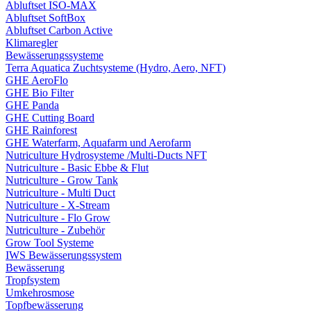
Abluftset ISO-MAX
Abluftset SoftBox
Abluftset Carbon Active
Klimaregler
Bewässerungssysteme
Terra Aquatica Zuchtsysteme (Hydro, Aero, NFT)
GHE AeroFlo
GHE Bio Filter
GHE Panda
GHE Cutting Board
GHE Rainforest
GHE Waterfarm, Aquafarm und Aerofarm
Nutriculture Hydrosysteme /Multi-Ducts NFT
Nutriculture - Basic Ebbe & Flut
Nutriculture - Grow Tank
Nutriculture - Multi Duct
Nutriculture - X-Stream
Nutriculture - Flo Grow
Nutriculture - Zubehör
Grow Tool Systeme
IWS Bewässerungssystem
Bewässerung
Tropfsystem
Umkehrosmose
Topfbewässerung