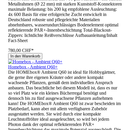
Metallrahmen (Ø 22 mm) mit starken Kunststoff-Konnektoren
maximale Belastung: bis 200 kg empfohlene Ausleuchtung:
4x 600 Basis für eine erfolgreiche Zucht entwickelt in
Deutschland robuste und pflegeleichte Materialien
abnehmbares, wasserundurchlässiges Bodenelement optimal
reflektierende PAR+-Innenbeschichtung Total-Blackout-
Zippers: lichtdichte Reißverschlüsse Aufbauanleitung/Inhalt
Fact-Sheet
780,00 CHF*
In den Warenkorb
Homebox - Ambient Q60+
Die HOMEbox® Ambient Q60 ist ideal für Hobbygärtner,
die gerne ihre eigenen Kräuter oder andere kompakt
wachsende Pflanzen, gemäß dem individuellen Anspruch
anbauen. Das beachtliche bei diesem Modell ist, dass es nur
so viel Platz wie ein kleines Bücherregal benötigt und
dennoch bis zu fünf ausgewachsene Pflanzen aufnehmen
kann! Die HOMEbox® Ambient Q60 ist zwar bescheiden im
Platzbedarf, kann aber mit allem verfügbaren Zubehör
ausgestattet werden. Sie wird durch eine kompakte
Leuchtstoffröhre ideal ausgeleuchtet, so wird bei jedem
Photon dank der optimal reflektierenden PAR+
Innenbeschichtung das maximale Potenzial ausgeschöpft. Die