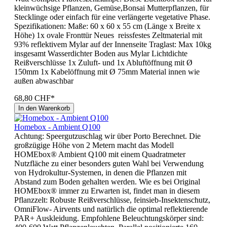
kleinwüchsige Pflanzen, Gemüse,Bonsai Mutterpflanzen, für
Stecklinge oder einfach für eine verlängerte vegetative Phase.
Spezifikationen: Maße: 60 x 60 x 55 cm (Länge x Breite x
Höhe) 1x ovale Fronttür Neues reissfestes Zeltmaterial mit
93% reflektivem Mylar auf der Innenseite Traglast: Max 10kg
insgesamt Wasserdichter Boden aus Mylar Lichtdichte
Reißverschlüsse 1x Zuluft- und 1x Abluftöffnung mit Ø
150mm 1x Kabelöffnung mit Ø 75mm Material innen wie
außen abwaschbar
68,80 CHF*
In den Warenkorb
Homebox - Ambient Q100
Achtung: Speergutzuschlag wir über Porto Berechnet. Die
großzügige Höhe von 2 Metern macht das Modell
HOMEbox® Ambient Q100 mit einem Quadratmeter
Nutzfläche zu einer besonders guten Wahl bei Verwendung
von Hydrokultur-Systemen, in denen die Pflanzen mit
Abstand zum Boden gehalten werden. Wie es bei Original
HOMEbox® immer zu Erwarten ist, findet man in diesem
Pflanzzelt: Robuste Reißverschlüsse, feinsieb-Insektenschutz,
OmniFlow- Airvents und natürlich die optimal reflektierende
PAR+ Auskleidung. Empfohlene Beleuchtungskörper sind: