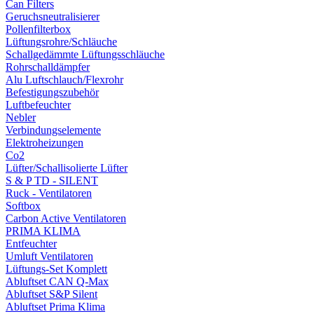
Can Filters
Geruchsneutralisierer
Pollenfilterbox
Lüftungsrohre/Schläuche
Schallgedämmte Lüftungsschläuche
Rohrschalldämpfer
Alu Luftschlauch/Flexrohr
Befestigungszubehör
Luftbefeuchter
Nebler
Verbindungselemente
Elektroheizungen
Co2
Lüfter/Schallisolierte Lüfter
S & P TD - SILENT
Ruck - Ventilatoren
Softbox
Carbon Active Ventilatoren
PRIMA KLIMA
Entfeuchter
Umluft Ventilatoren
Lüftungs-Set Komplett
Abluftset CAN Q-Max
Abluftset S&P Silent
Abluftset Prima Klima