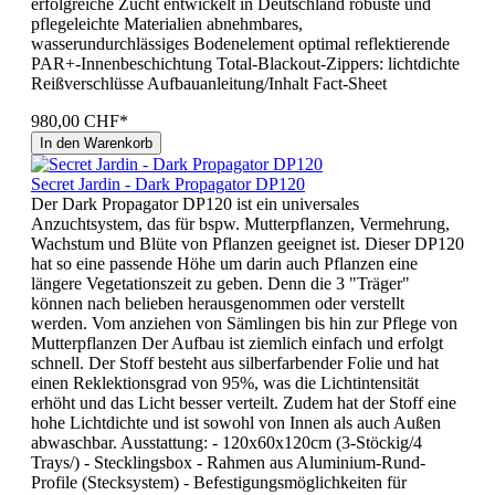
erfolgreiche Zucht entwickelt in Deutschland robuste und
pflegeleichte Materialien abnehmbares,
wasserundurchlässiges Bodenelement optimal reflektierende
PAR+-Innenbeschichtung Total-Blackout-Zippers: lichtdichte
Reißverschlüsse Aufbauanleitung/Inhalt Fact-Sheet
980,00 CHF*
In den Warenkorb
Secret Jardin - Dark Propagator DP120
Der Dark Propagator DP120 ist ein universales
Anzuchtsystem, das für bspw. Mutterpflanzen, Vermehrung,
Wachstum und Blüte von Pflanzen geeignet ist. Dieser DP120
hat so eine passende Höhe um darin auch Pflanzen eine
längere Vegetationszeit zu geben. Denn die 3 "Träger"
können nach belieben herausgenommen oder verstellt
werden. Vom anziehen von Sämlingen bis hin zur Pflege von
Mutterpflanzen Der Aufbau ist ziemlich einfach und erfolgt
schnell. Der Stoff besteht aus silberfarbender Folie und hat
einen Reklektionsgrad von 95%, was die Lichtintensität
erhöht und das Licht besser verteilt. Zudem hat der Stoff eine
hohe Lichtdichte und ist sowohl von Innen als auch Außen
abwaschbar. Ausstattung: - 120x60x120cm (3-Stöckig/4
Trays/) - Stecklingsbox - Rahmen aus Aluminium-Rund-
Profile (Stecksystem) - Befestigungsmöglichkeiten für