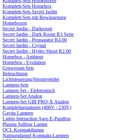
Komplett-Sets Homeboxen
Komplett-Sets Homebox
Komplett-Sets Secret Jardin
Komplett-Sets mit Bewässerung
Homeboxen
Secret Jardin - Darkroom
Secret Jardin - Dark Room R3 Serie
Secret Jardin - Propagator R4.00
Secret Jardin - Crystal
Secret Jardin - Hydro Shoot R2.00
Homebox - Ambient
Homebox - Evolution
Growroom Sets
Beleuchtung
Lichtsteuerung/Stromveteiler
Lampen-Sets
Lampen Set - Elektronisch
Lampen-Set Analog
Lampen-Set GIB PRO-X Analog
Komplettarmaturen (400V / 230V)
Gavita Lampen
Lights Interaction Agro E-Papillon
Plasma Sulfour Lampe
OCL Kompaktlampe
Natriumdampf Kompakt-Lampen