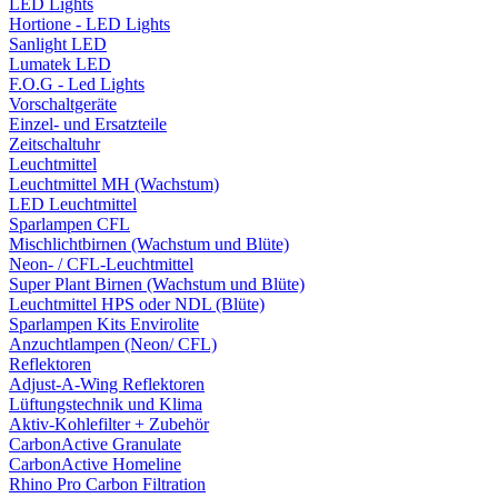
LED Lights
Hortione - LED Lights
Sanlight LED
Lumatek LED
F.O.G - Led Lights
Vorschaltgeräte
Einzel- und Ersatzteile
Zeitschaltuhr
Leuchtmittel
Leuchtmittel MH (Wachstum)
LED Leuchtmittel
Sparlampen CFL
Mischlichtbirnen (Wachstum und Blüte)
Neon- / CFL-Leuchtmittel
Super Plant Birnen (Wachstum und Blüte)
Leuchtmittel HPS oder NDL (Blüte)
Sparlampen Kits Envirolite
Anzuchtlampen (Neon/ CFL)
Reflektoren
Adjust-A-Wing Reflektoren
Lüftungstechnik und Klima
Aktiv-Kohlefilter + Zubehör
CarbonActive Granulate
CarbonActive Homeline
Rhino Pro Carbon Filtration