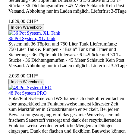
Steuerung · 36 Töpfe mit Untersatz · 6 L-Stücke und 30 T-
Stücke · 36 Dichtungsmuffen · 45 Meter Schlauch Kein Post
Versand. Abholung nur im Laden möglich. Lieferfrist 3-5Tage
1.829,00 CHF*
In den Warenkorb
36 Pot System, XL Tank
System mit 36 Töpfen und 750 Liter Tank Lieferumfang: ·
750 Liter Tank & Pumpen · "Brain" Tank mit Timer und
Steuerung · 36 Töpfe mit Untersatz · 6 L-Stücke und 30 T-
Stücke · 36 Dichtungsmuffen · 45 Meter Schlauch Kein Post
Versand. Abholung nur im Laden möglich. Lieferfrist 3-5Tage
2.039,00 CHF*
In den Warenkorb
48 Pot System PRO
Ebbe/Flut Systeme von IWS haben sich dank ihrer einfachen
aber ausgeklügelten Funktionsweise innerst kürzester Zeit
zum Marktführer in Grossbritannien entwickelt. Bei jedem
Bewässerungsvorgang wird das gesamte Wurzelsystem mit
frischem Sauerstoff versorgt und dank der rezyrkulierenden
Funktionsweise werden erhebliche Mengen an Dünger
eingespart. Dank der flachen und flexiblem Bauweise können