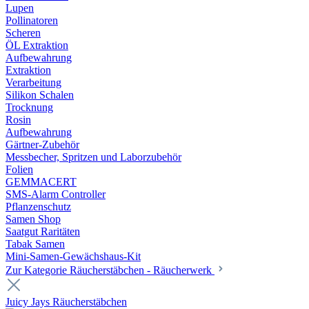
Lupen
Pollinatoren
Scheren
ÖL Extraktion
Aufbewahrung
Extraktion
Verarbeitung
Silikon Schalen
Trocknung
Rosin
Aufbewahrung
Gärtner-Zubehör
Messbecher, Spritzen und Laborzubehör
Folien
GEMMACERT
SMS-Alarm Controller
Pflanzenschutz
Samen Shop
Saatgut Raritäten
Tabak Samen
Mini-Samen-Gewächshaus-Kit
Zur Kategorie Räucherstäbchen - Räucherwerk
Juicy Jays Räucherstäbchen