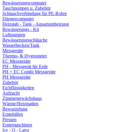
Bewässerungscomputer
Tauchpumpen u. Zubehör
Schlauchverbindung für PE-Rohre
Düngercomputer
Heizstab - Tank - Aquariumheizung
Bewässerungs - Kit
Luftpumpen
Bewässerungsschläuche
Wasserbecken/Tank
Messgeräte
Thermo- & Hygrometer
EC Messgeräte
PH - Messgerät für Erde
PH + EC Combi Messgeräte
PH Messgeräte
Zubehör
Eichflüssigkeiten
Aufzucht
Zimmergewächshaus
Wärme/Heizmatten
Bewurzelung
Erntehilfen
Pressen
Erntemaschinen
Ice - O - Lator