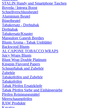
STALIN Handy und Smartphone Taschen
Boveda / Integra Boost
Schnellverschlussbeutel
Aluminium Beutel
Bügelbeutel
Tabakersatz - Drehtabak
Drehtabak
Tabakersatz/Knaster
Mangalore Ganesh Beedies
Blunts Aroma - Tabak Umblätter
Backwood Blunts
AL CAPONE TOBACCO WRAPS
Juicy Wraps Blunts
Blunt Wrap Double Platinum
Kingpin Flavored Papers
Schnupftabak und Zubehör
Zubehör
Tabakpfeifen und Zubehör
Tabakpfeifen
Tabak Pfeifen Ersatzköpfe
Tabak Pfeifen Siebe und Einhängesiebe
Pfeifen Reinigungsmittel
Meerschaumpfeifen
RAW Produkte
Kavatza