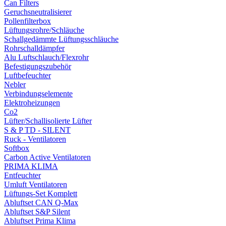
Can Filters
Geruchsneutralisierer
Pollenfilterbox
Lüftungsrohre/Schläuche
Schallgedämmte Lüftungsschläuche
Rohrschalldämpfer
Alu Luftschlauch/Flexrohr
Befestigungszubehör
Luftbefeuchter
Nebler
Verbindungselemente
Elektroheizungen
Co2
Lüfter/Schallisolierte Lüfter
S & P TD - SILENT
Ruck - Ventilatoren
Softbox
Carbon Active Ventilatoren
PRIMA KLIMA
Entfeuchter
Umluft Ventilatoren
Lüftungs-Set Komplett
Abluftset CAN Q-Max
Abluftset S&P Silent
Abluftset Prima Klima