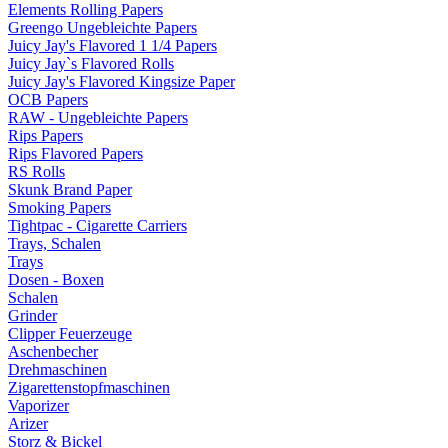
Elements Rolling Papers
Greengo Ungebleichte Papers
Juicy Jay's Flavored 1 1/4 Papers
Juicy Jay`s Flavored Rolls
Juicy Jay's Flavored Kingsize Paper
OCB Papers
RAW - Ungebleichte Papers
Rips Papers
Rips Flavored Papers
RS Rolls
Skunk Brand Paper
Smoking Papers
Tightpac - Cigarette Carriers
Trays, Schalen
Trays
Dosen - Boxen
Schalen
Grinder
Clipper Feuerzeuge
Aschenbecher
Drehmaschinen
Zigarettenstopfmaschinen
Vaporizer
Arizer
Storz & Bickel