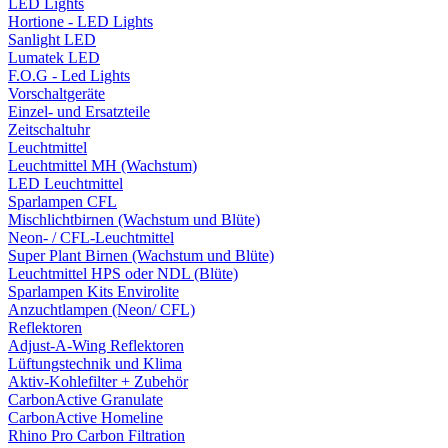
LED Lights
Hortione - LED Lights
Sanlight LED
Lumatek LED
F.O.G - Led Lights
Vorschaltgeräte
Einzel- und Ersatzteile
Zeitschaltuhr
Leuchtmittel
Leuchtmittel MH (Wachstum)
LED Leuchtmittel
Sparlampen CFL
Mischlichtbirnen (Wachstum und Blüte)
Neon- / CFL-Leuchtmittel
Super Plant Birnen (Wachstum und Blüte)
Leuchtmittel HPS oder NDL (Blüte)
Sparlampen Kits Envirolite
Anzuchtlampen (Neon/ CFL)
Reflektoren
Adjust-A-Wing Reflektoren
Lüftungstechnik und Klima
Aktiv-Kohlefilter + Zubehör
CarbonActive Granulate
CarbonActive Homeline
Rhino Pro Carbon Filtration