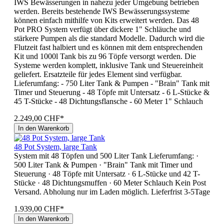
IWS Bewässerungen in nahezu jeder Umgebung betrieben
werden. Bereits bestehende IWS Bewässerungssysteme
können einfach mithilfe von Kits erweitert werden. Das 48
Pot PRO System verfügt über dickere 1" Schläuche und
stärkere Pumpen als die standard Modelle. Dadurch wird die
Flutzeit fast halbiert und es können mit dem entsprechenden
Kit und 1000l Tank bis zu 96 Töpfe versorgt werden. Die
Systeme werden komplett, inklusive Tank und Steuereinheit
geliefert. Ersatzteile für jedes Element sind verfügbar.
Lieferumfang: - 750 Liter Tank & Pumpen - "Brain" Tank mit
Timer und Steuerung - 48 Töpfe mit Untersatz - 6 L-Stücke &
45 T-Stücke - 48 Dichtungsflansche - 60 Meter 1" Schlauch
2.249,00 CHF*
In den Warenkorb
48 Pot System, large Tank
System mit 48 Töpfen und 500 Liter Tank Lieferumfang: ·
500 Liter Tank & Pumpen · "Brain" Tank mit Timer und
Steuerung · 48 Töpfe mit Untersatz · 6 L-Stücke und 42 T-
Stücke · 48 Dichtungsmuffen · 60 Meter Schlauch Kein Post
Versand. Abholung nur im Laden möglich. Lieferfrist 3-5Tage
1.939,00 CHF*
In den Warenkorb