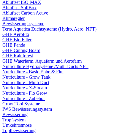
Abluftset ISO-MAX
Abluftset SoftBox
Abluftset Carbon Active
Klimaregler
Bewässerungssysteme
Terra Aquatica Zuchtsysteme (Hydro, Aero, NFT)
GHE AeroFlo
GHE Bio Filter
GHE Panda
GHE Cutting Board
GHE Rainforest
GHE Waterfarm, Aquafarm und Aerofarm
Nutriculture Hydrosysteme /Multi-Ducts NFT
Nutriculture - Basic Ebbe & Flut
Nutriculture - Grow Tank
Nutriculture - Multi Duct
Nutriculture - X-Stream
Nutriculture - Flo Grow
Nutriculture - Zubehör
Grow Tool Systeme
IWS Bewässerungssystem
Bewässerung
Tropfsystem
Umkehrosmose
Topfbewässerung