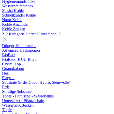
Hygienemundstücke
Wasserpfeifentabak
Shisha Kohle
Schnellzünder Kohle
Natur Kohle
Kohle Anzünder
Kohle Zangen
Zur Kategorie Garten/Grow Shop
Dünger, Stimulatoren
Advanced Hydroponics
BioBizz
BioBizz- JUJU Royal
Crystal Top
Guanokalong
Hesi
Plagron
Substrate (Erde, Coco, Hydro, Steinwolle)
Erde
Sonstige Substrate
Töpfe - Fluttische - Wassertanks
Untersetzer - Pflanzschale
Wassertank/Becken
Töpfe