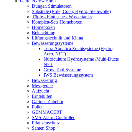
Garten/Grow Shop
Dünger, Stimulatoren
Substrate (Erde, Coco, Hydro, Steinwolle)
Töpfe - Fluttische - Wassertanks
Komplett-Sets Homeboxen
Homeboxen
Beleuchtung
Lüftungstechnik und Klima
Bewässerungssysteme
Terra Aquatica Zuchtsysteme (Hydro,
Aero, NFT)
Nutriculture Hydrosysteme /Multi-Ducts
NFT
Grow Tool Systeme
IWS Bewässerungssystem
Bewässerung
Messgeräte
Aufzucht
Erntehilfen
Gärtner-Zubehör
Folien
GEMMACERT
SMS-Alarm Controller
Pflanzenschutz
Samen Shop