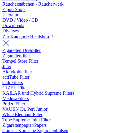
Räucherstäbchen - Räucherwerk
Zippo Shop
Literatur
DVD / Video / CD
Downloads
Diverses
Zur Kategorie Headshop
Zigaretten Drehfilter
Zigarettenfilter
Tempel Store Filter
Jilter
Aktivkohlefilter
actiTube Filter
Cali Filters
GIZEH Filter
KAILAR und Hybrid Supreme Filters
MedusaFilters
Purize Filter
VAUEN Dr. Perl Junior
White Elephant Filter
Tube Supreme Joint Filter
Zigarettenpapier/Papers
Cones - Konische Zigarettenhülsen