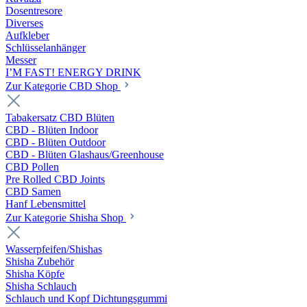
Dosentresore
Diverses
Aufkleber
Schlüsselanhänger
Messer
I’M FAST! ENERGY DRINK
Zur Kategorie CBD Shop
Tabakersatz CBD Blüten
CBD - Blüten Indoor
CBD - Blüten Outdoor
CBD - Blüten Glashaus/Greenhouse
CBD Pollen
Pre Rolled CBD Joints
CBD Samen
Hanf Lebensmittel
Zur Kategorie Shisha Shop
Wasserpfeifen/Shishas
Shisha Zubehör
Shisha Köpfe
Shisha Schlauch
Schlauch und Kopf Dichtungsgummi