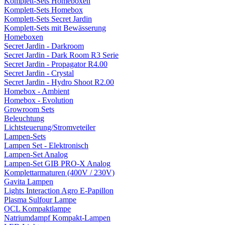
Komplett-Sets Homeboxen
Komplett-Sets Homebox
Komplett-Sets Secret Jardin
Komplett-Sets mit Bewässerung
Homeboxen
Secret Jardin - Darkroom
Secret Jardin - Dark Room R3 Serie
Secret Jardin - Propagator R4.00
Secret Jardin - Crystal
Secret Jardin - Hydro Shoot R2.00
Homebox - Ambient
Homebox - Evolution
Growroom Sets
Beleuchtung
Lichtsteuerung/Stromveteiler
Lampen-Sets
Lampen Set - Elektronisch
Lampen-Set Analog
Lampen-Set GIB PRO-X Analog
Komplettarmaturen (400V / 230V)
Gavita Lampen
Lights Interaction Agro E-Papillon
Plasma Sulfour Lampe
OCL Kompaktlampe
Natriumdampf Kompakt-Lampen