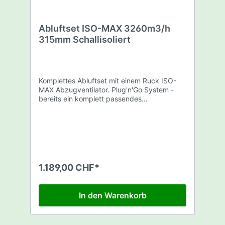
Abluftset ISO-MAX 3260m3/h
315mm Schallisoliert
Komplettes Abluftset mit einem Ruck ISO-
MAX Abzugventilator. Plug'n'Go System -
bereits ein komplett passendes
Abluftsystem. Dieses Abluftset beinhaltet: 1
x Ruck ISO-Max 3260m3/h - 315mm 1 x
Rhino Pro Filter 3600m3/h - 315mm 1 x 5m
Sonoconnect Schallisolierter Schlauch -
315mm 3 x Befestigungsbriden Achtung
kein Schutzstecker mitgeliefert! (BR-
SCHUTZSTECK)
1.189,00 CHF*
https://www.fourtwenty.ch/schutzkontakt-
stecker-p-2799.html
In den Warenkorb