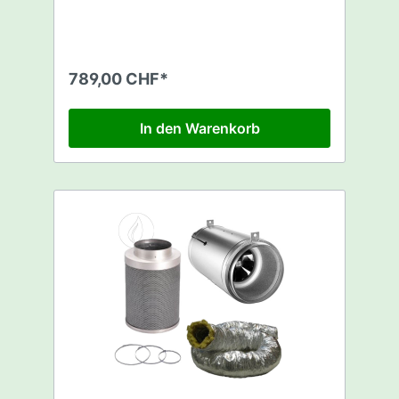
Rhino Pro Filter 2400m3/h - 250mm 1 x 5m
Sonoconnect Schallisolierter Schlauch -
250mm 3 x Befestigungsbriden Achtung
kein Schutzstecker mitgeliefert! (BR-
SCHUTZSTECK)
789,00 CHF*
https://www.fourtwenty.ch/schutzkontakt-
stecker-p-2799.html
In den Warenkorb