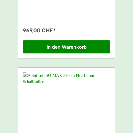
x Ruck ISO-Max 2380m3/h - 315mm 1 x
Rhino Pro Filter 2700m3/h - 315mm 1 x 5m
Sonoconnect Schallisolierter Schlauch -
315mm 3 x Befestigungsbriden Achtung
kein Schutzstecker mitgeliefert! (BR-
SCHUTZSTECK)
969,00 CHF*
https://www.fourtwenty.ch/schutzkontakt-
stecker-p-2799.html
In den Warenkorb