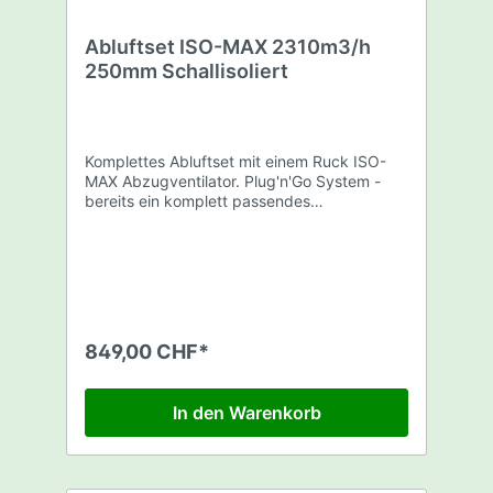
Abluftset ISO-MAX 2310m3/h
250mm Schallisoliert
Komplettes Abluftset mit einem Ruck ISO-
MAX Abzugventilator. Plug'n'Go System -
bereits ein komplett passendes
Abluftsystem. Dieses Abluftset beinhaltet: 1
x Ruck ISO-Max 2310m3/h - 250mm 1 x
Rhino Pro Filter 2400m3/h - 250mm 1 x 5m
Sonoconnect Schallisolierter Schlauch -
250mm 3 x Befestigungsbriden Achtung
kein Schutzstecker mitgeliefert! (BR-
SCHUTZSTECK)
849,00 CHF*
https://www.fourtwenty.ch/schutzkontakt-
stecker-p-2799.html
In den Warenkorb