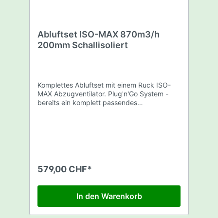
Abluftset ISO-MAX 870m3/h
200mm Schallisoliert
Komplettes Abluftset mit einem Ruck ISO-
MAX Abzugventilator. Plug'n'Go System -
bereits ein komplett passendes
Abluftsystem. Dieses Abluftset beinhaltet: 1
x Ruck ISO-Max 870m3/h - 200mm 1 x
Rhino Pro Filter 975m3/h - 200mm 1 x 5m
Sonoconnect Schallisolierter Schlauch -
200mm 3 x Befestigungsbriden Achtung
kein Schutzstecker mitgeliefert! (BR-
SCHUTZSTECK)
579,00 CHF*
https://www.fourtwenty.ch/schutzkontakt-
stecker-p-2799.html
In den Warenkorb