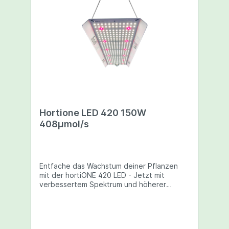
Hortione LED 420 150W
408µmol/s
‌Entfache das Wachstum deiner Pflanzen
mit der hortiONE 420 LED - Jetzt mit
verbessertem Spektrum und höherer
Effizienz!Bist du bereit, deine
Pflanzenaufzucht auf ein neues Level zu
heben?Dann lass uns dir die hortiONE 420
vorstellen - die ultimative Lösung für