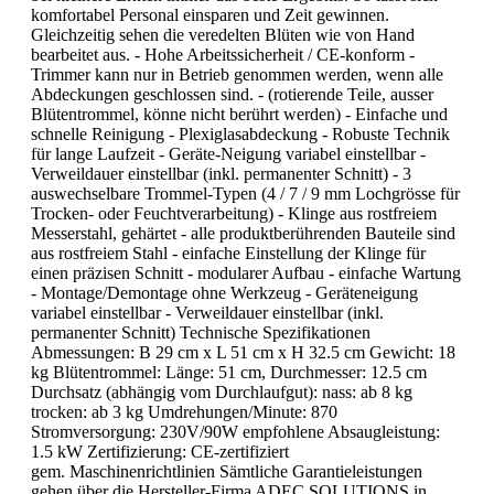
komfortabel Personal einsparen und Zeit gewinnen.
Gleichzeitig sehen die veredelten Blüten wie von Hand
bearbeitet aus. - Hohe Arbeitssicherheit / CE-konform -
Trimmer kann nur in Betrieb genommen werden, wenn alle
Abdeckungen geschlossen sind. - (rotierende Teile, ausser
Blütentrommel, könne nicht berührt werden) - Einfache und
schnelle Reinigung - Plexiglasabdeckung - Robuste Technik
für lange Laufzeit - Geräte-Neigung variabel einstellbar -
Verweildauer einstellbar (inkl. permanenter Schnitt) - 3
auswechselbare Trommel-Typen (4 / 7 / 9 mm Lochgrösse für
Trocken- oder Feuchtverarbeitung) - Klinge aus rostfreiem
Messerstahl, gehärtet - alle produktberührenden Bauteile sind
aus rostfreiem Stahl - einfache Einstellung der Klinge für
einen präzisen Schnitt - modularer Aufbau - einfache Wartung
- Montage/Demontage ohne Werkzeug - Geräteneigung
variabel einstellbar - Verweildauer einstellbar (inkl.
permanenter Schnitt) Technische Spezifikationen
Abmessungen: B 29 cm x L 51 cm x H 32.5 cm Gewicht: 18
kg Blütentrommel: Länge: 51 cm, Durchmesser: 12.5 cm
Durchsatz (abhängig vom Durchlaufgut): nass: ab 8 kg
trocken: ab 3 kg Umdrehungen/Minute: 870
Stromversorgung: 230V/90W empfohlene Absaugleistung:
1.5 kW Zertifizierung: CE-zertifiziert
gem. Maschinenrichtlinien Sämtliche Garantieleistungen
gehen über die Hersteller-Firma ADEC SOLUTIONS in