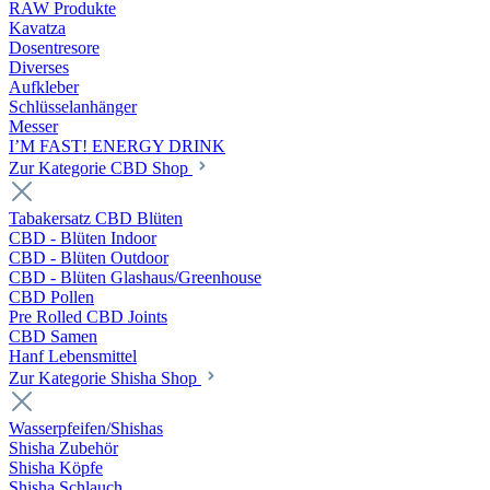
RAW Produkte
Kavatza
Dosentresore
Diverses
Aufkleber
Schlüsselanhänger
Messer
I’M FAST! ENERGY DRINK
Zur Kategorie CBD Shop
Tabakersatz CBD Blüten
CBD - Blüten Indoor
CBD - Blüten Outdoor
CBD - Blüten Glashaus/Greenhouse
CBD Pollen
Pre Rolled CBD Joints
CBD Samen
Hanf Lebensmittel
Zur Kategorie Shisha Shop
Wasserpfeifen/Shishas
Shisha Zubehör
Shisha Köpfe
Shisha Schlauch