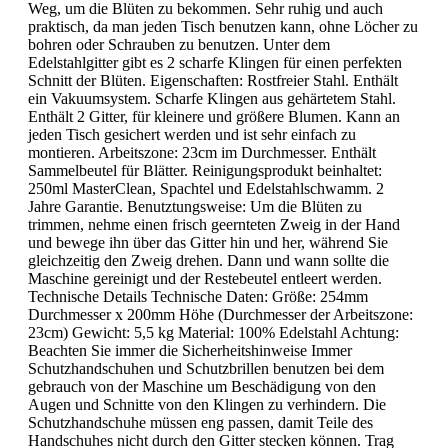
Weg, um die Blüten zu bekommen. Sehr ruhig und auch
praktisch, da man jeden Tisch benutzen kann, ohne Löcher zu
bohren oder Schrauben zu benutzen. Unter dem
Edelstahlgitter gibt es 2 scharfe Klingen für einen perfekten
Schnitt der Blüten. Eigenschaften: Rostfreier Stahl. Enthält
ein Vakuumsystem. Scharfe Klingen aus gehärtetem Stahl.
Enthält 2 Gitter, für kleinere und größere Blumen. Kann an
jeden Tisch gesichert werden und ist sehr einfach zu
montieren. Arbeitszone: 23cm im Durchmesser. Enthält
Sammelbeutel für Blätter. Reinigungsprodukt beinhaltet:
250ml MasterClean, Spachtel und Edelstahlschwamm. 2
Jahre Garantie. Benutztungsweise: Um die Blüten zu
trimmen, nehme einen frisch geernteten Zweig in der Hand
und bewege ihn über das Gitter hin und her, während Sie
gleichzeitig den Zweig drehen. Dann und wann sollte die
Maschine gereinigt und der Restebeutel entleert werden.
Technische Details Technische Daten: Größe: 254mm
Durchmesser x 200mm Höhe (Durchmesser der Arbeitszone:
23cm) Gewicht: 5,5 kg Material: 100% Edelstahl Achtung:
Beachten Sie immer die Sicherheitshinweise Immer
Schutzhandschuhen und Schutzbrillen benutzen bei dem
gebrauch von der Maschine um Beschädigung von den
Augen und Schnitte von den Klingen zu verhindern. Die
Schutzhandschuhe müssen eng passen, damit Teile des
Handschuhes nicht durch den Gitter stecken können. Trag