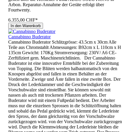
Arbon. Reparatur-Annahme der Geräte erfolgt über
Fourtwenty.
6.355,00 CHF*
In den Warenkorb
Cannabinno Buderator
Cannabinno Buderator Schlitzgrösse: 43.5cm x 30cm Alle
Teile aus Chromstahlt Abmessungen: B92cm x L 110cm x H
135cm Gewicht: 170Kg Stromversorgung: 230V/ A6 CE-
Zerftifiziert gem. Maschinenrichtlinien. Der Cannabinno
Buderator ist eine innovative Erntehilfe bei der Zubereitung
von Topping. Die Blüten werden halbautomatisch von den
Knospen abgelöst und fallen in einen Behälter an der
Vorderseite. Zweige und Äste fallen in eine zweite Box. Der
Druck der Lederklammer und die Geschwindigkeit der
Vorschubwalze sind einstellbar. Sie können sowohl mit
nassen als auch mit trockenen Pflanzen arbeiten. Der
Buderator wird mit einem Fußpedal bedient. Der Arbeiter
muss nur die einzelnen Sprossen in die Schlitzöffnung halten
und sobald das Pedal gedrückt wird, klemmt die Lederleiste
den Spross, der dann gleichzeitig von der Vorschubwalze
zurückgezogen wird. von der Vorschubwalze zurückgezogen
wird. Durch die Klemmwirkung der Lederleiste bleiben die