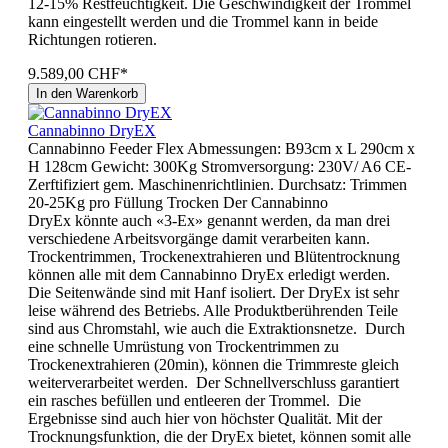
12-15% Restfeuchtigkeit. Die Geschwindigkeit der Trommel
kann eingestellt werden und die Trommel kann in beide
Richtungen rotieren.
9.589,00 CHF*
In den Warenkorb
Cannabinno DryEX
Cannabinno Feeder Flex Abmessungen: B93cm x L 290cm x
H 128cm Gewicht: 300Kg Stromversorgung: 230V/ A6 CE-
Zerftifiziert gem. Maschinenrichtlinien. Durchsatz: Trimmen
20-25Kg pro Füllung Trocken Der Cannabinno
DryEx könnte auch «3-Ex» genannt werden, da man drei
verschiedene Arbeitsvorgänge damit verarbeiten kann.
Trockentrimmen, Trockenextrahieren und Blütentrocknung
können alle mit dem Cannabinno DryEx erledigt werden.
Die Seitenwände sind mit Hanf isoliert. Der DryEx ist sehr
leise während des Betriebs. Alle Produktberührenden Teile
sind aus Chromstahl, wie auch die Extraktionsnetze. Durch
eine schnelle Umrüstung von Trockentrimmen zu
Trockenextrahieren (20min), können die Trimmreste gleich
weiterverarbeitet werden. Der Schnellverschluss garantiert
ein rasches befüllen und entleeren der Trommel. Die
Ergebnisse sind auch hier von höchster Qualität. Mit der
Trocknungsfunktion, die der DryEx bietet, können somit alle