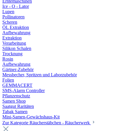
Erntemaschinen
Ice - O - Lator
Lupen
Pollinatoren
Scheren
ÖL Extraktion
Aufbewahrung
Extraktion
Verarbeitung
Silikon Schalen
Trocknung
Rosin
Aufbewahrung
Gärtner-Zubehör
Messbecher, Spritzen und Laborzubehör
Folien
GEMMACERT
SMS-Alarm Controller
Pflanzenschutz
Samen Shop
Saatgut Raritäten
Tabak Samen
Mini-Samen-Gewächshaus-Kit
Zur Kategorie Räucherstäbchen - Räucherwerk