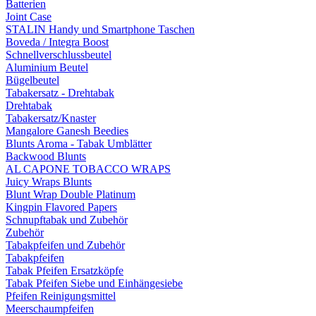
Batterien
Joint Case
STALIN Handy und Smartphone Taschen
Boveda / Integra Boost
Schnellverschlussbeutel
Aluminium Beutel
Bügelbeutel
Tabakersatz - Drehtabak
Drehtabak
Tabakersatz/Knaster
Mangalore Ganesh Beedies
Blunts Aroma - Tabak Umblätter
Backwood Blunts
AL CAPONE TOBACCO WRAPS
Juicy Wraps Blunts
Blunt Wrap Double Platinum
Kingpin Flavored Papers
Schnupftabak und Zubehör
Zubehör
Tabakpfeifen und Zubehör
Tabakpfeifen
Tabak Pfeifen Ersatzköpfe
Tabak Pfeifen Siebe und Einhängesiebe
Pfeifen Reinigungsmittel
Meerschaumpfeifen