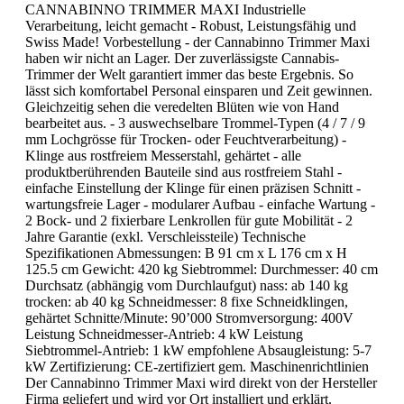
CANNABINNO TRIMMER MAXI Industrielle
Verarbeitung, leicht gemacht - Robust, Leistungsfähig und
Swiss Made! Vorbestellung - der Cannabinno Trimmer Maxi
haben wir nicht an Lager. Der zuverlässigste Cannabis-
Trimmer der Welt garantiert immer das beste Ergebnis. So
lässt sich komfortabel Personal einsparen und Zeit gewinnen.
Gleichzeitig sehen die veredelten Blüten wie von Hand
bearbeitet aus. - 3 auswechselbare Trommel-Typen (4 / 7 / 9
mm Lochgrösse für Trocken- oder Feuchtverarbeitung) -
Klinge aus rostfreiem Messerstahl, gehärtet - alle
produktberührenden Bauteile sind aus rostfreiem Stahl -
einfache Einstellung der Klinge für einen präzisen Schnitt -
wartungsfreie Lager - modularer Aufbau - einfache Wartung -
2 Bock- und 2 fixierbare Lenkrollen für gute Mobilität - 2
Jahre Garantie (exkl. Verschleissteile) Technische
Spezifikationen Abmessungen: B 91 cm x L 176 cm x H
125.5 cm Gewicht: 420 kg Siebtrommel: Durchmesser: 40 cm
Durchsatz (abhängig vom Durchlaufgut) nass: ab 140 kg
trocken: ab 40 kg Schneidmesser: 8 fixe Schneidklingen,
gehärtet Schnitte/Minute: 90’000 Stromversorgung: 400V
Leistung Schneidmesser-Antrieb: 4 kW Leistung
Siebtrommel-Antrieb: 1 kW empfohlene Absaugleistung: 5-7
kW Zertifizierung: CE-zertifiziert gem. Maschinenrichtlinien
Der Cannabinno Trimmer Maxi wird direkt von der Hersteller
Firma geliefert und wird vor Ort installiert und erklärt.