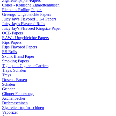
Zigarettenpapier/Papers
Cones - Konische Zigarettenhülsen
Elements Rolling Papers
Greengo Ungebleichte Papers
Juicy Jay's Flavored 1 1/4 Papers
Juicy Jay`s Flavored Rolls
Juicy Jay's Flavored Kingsize Paper
OCB Papers
RAW - Ungebleichte Papers
Rips Papers
Rips Flavored Papers
RS Rolls
Skunk Brand Paper
Smoking Papers
Tightpac - Cigarette Carriers
Trays, Schalen
Trays
Dosen - Boxen
Schalen
Grinder
Clipper Feuerzeuge
Aschenbecher
Drehmaschinen
Zigarettenstopfmaschinen
Vaporizer