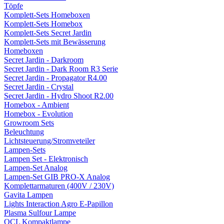
Töpfe
Komplett-Sets Homeboxen
Komplett-Sets Homebox
Komplett-Sets Secret Jardin
Komplett-Sets mit Bewässerung
Homeboxen
Secret Jardin - Darkroom
Secret Jardin - Dark Room R3 Serie
Secret Jardin - Propagator R4.00
Secret Jardin - Crystal
Secret Jardin - Hydro Shoot R2.00
Homebox - Ambient
Homebox - Evolution
Growroom Sets
Beleuchtung
Lichtsteuerung/Stromveteiler
Lampen-Sets
Lampen Set - Elektronisch
Lampen-Set Analog
Lampen-Set GIB PRO-X Analog
Komplettarmaturen (400V / 230V)
Gavita Lampen
Lights Interaction Agro E-Papillon
Plasma Sulfour Lampe
OCL Kompaktlampe