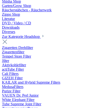
Shisha Shop
Garten/Grow Shop
Räucherstäbchen - Räucherwerk
Zippo Shop
Literatur
DVD / Video / CD
Downloads
Diverses
Zur Kategorie Headshop
Zigaretten Drehfilter
Zigarettenfilter
Tempel Store Filter
Jilter
Aktivkohlefilter
actiTube Filter
Cali Filters
GIZEH Filter
KAILAR und Hybrid Supreme Filters
MedusaFilters
Purize Filter
VAUEN Dr. Perl Junior
White Elephant Filter
Tube Supreme Joint Filter