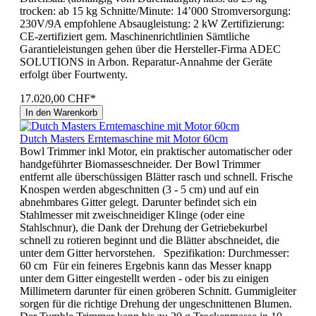
trocken: ab 15 kg Schnitte/Minute: 14’000 Stromversorgung:
230V/9A empfohlene Absaugleistung: 2 kW Zertifizierung:
CE-zertifiziert gem. Maschinenrichtlinien Sämtliche
Garantieleistungen gehen über die Hersteller-Firma ADEC
SOLUTIONS in Arbon. Reparatur-Annahme der Geräte
erfolgt über Fourtwenty.
17.020,00 CHF*
In den Warenkorb
Dutch Masters Erntemaschine mit Motor 60cm
Bowl Trimmer inkl Motor, ein praktischer automatischer oder
handgeführter Biomasseschneider. Der Bowl Trimmer
entfernt alle überschüssigen Blätter rasch und schnell. Frische
Knospen werden abgeschnitten (3 - 5 cm) und auf ein
abnehmbares Gitter gelegt. Darunter befindet sich ein
Stahlmesser mit zweischneidiger Klinge (oder eine
Stahlschnur), die Dank der Drehung der Getriebekurbel
schnell zu rotieren beginnt und die Blätter abschneidet, die
unter dem Gitter hervorstehen. Spezifikation: Durchmesser:
60 cm Für ein feineres Ergebnis kann das Messer knapp
unter dem Gitter eingestellt werden - oder bis zu einigen
Millimetern darunter für einen gröberen Schnitt. Gummigleiter
sorgen für die richtige Drehung der ungeschnittenen Blumen.