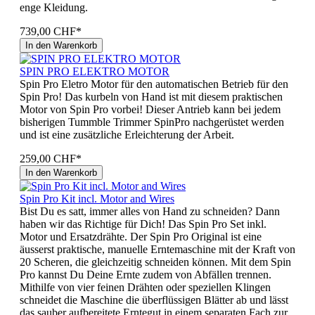
enge Kleidung.
739,00 CHF*
In den Warenkorb
SPIN PRO ELEKTRO MOTOR
Spin Pro Eletro Motor für den automatischen Betrieb für den
Spin Pro! Das kurbeln von Hand ist mit diesem praktischen
Motor von Spin Pro vorbei! Dieser Antrieb kann bei jedem
bisherigen Tummble Trimmer SpinPro nachgerüstet werden
und ist eine zusätzliche Erleichterung der Arbeit.
259,00 CHF*
In den Warenkorb
Spin Pro Kit incl. Motor and Wires
Bist Du es satt, immer alles von Hand zu schneiden? Dann
haben wir das Richtige für Dich! Das Spin Pro Set inkl.
Motor und Ersatzdrähte. Der Spin Pro Original ist eine
äusserst praktische, manuelle Erntemaschine mit der Kraft von
20 Scheren, die gleichzeitig schneiden können. Mit dem Spin
Pro kannst Du Deine Ernte zudem von Abfällen trennen.
Mithilfe von vier feinen Drähten oder speziellen Klingen
schneidet die Maschine die überflüssigen Blätter ab und lässt
das sauber aufbereitete Erntegut in einem separaten Fach zur