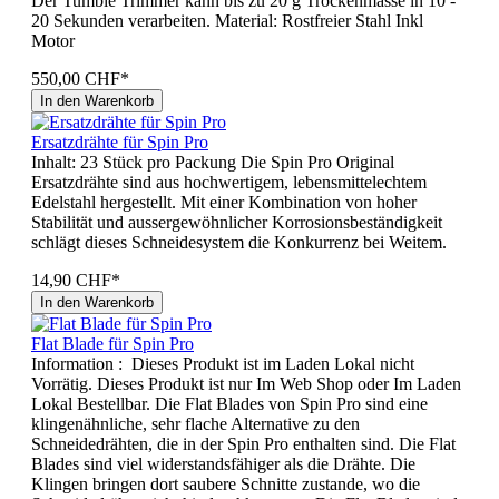
Der Tumble Trimmer kann bis zu 20 g Trockenmasse in 10 -
20 Sekunden verarbeiten. Material: Rostfreier Stahl Inkl
Motor
550,00 CHF*
In den Warenkorb
Ersatzdrähte für Spin Pro
Inhalt: 23 Stück pro Packung Die Spin Pro Original
Ersatzdrähte sind aus hochwertigem, lebensmittelechtem
Edelstahl hergestellt. Mit einer Kombination von hoher
Stabilität und aussergewöhnlicher Korrosionsbeständigkeit
schlägt dieses Schneidesystem die Konkurrenz bei Weitem.
14,90 CHF*
In den Warenkorb
Flat Blade für Spin Pro
Information : Dieses Produkt ist im Laden Lokal nicht
Vorrätig. Dieses Produkt ist nur Im Web Shop oder Im Laden
Lokal Bestellbar. Die Flat Blades von Spin Pro sind eine
klingenähnliche, sehr flache Alternative zu den
Schneidedrähten, die in der Spin Pro enthalten sind. Die Flat
Blades sind viel widerstandsfähiger als die Drähte. Die
Klingen bringen dort saubere Schnitte zustande, wo die