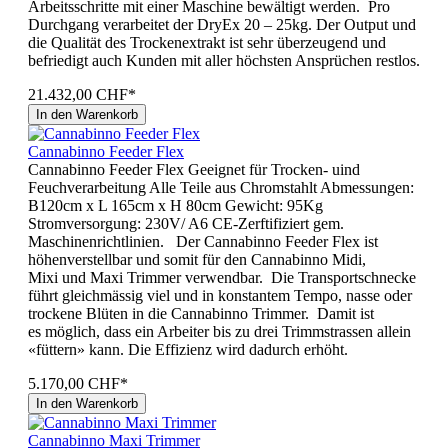
Arbeitsschritte mit einer Maschine bewältigt werden. Pro
Durchgang verarbeitet der DryEx 20 – 25kg. Der Output und
die Qualität des Trockenextrakt ist sehr überzeugend und
befriedigt auch Kunden mit aller höchsten Ansprüchen restlos.
21.432,00 CHF*
In den Warenkorb
Cannabinno Feeder Flex
Cannabinno Feeder Flex Geeignet für Trocken- uind
Feuchverarbeitung Alle Teile aus Chromstahlt Abmessungen:
B120cm x L 165cm x H 80cm Gewicht: 95Kg
Stromversorgung: 230V/ A6 CE-Zerftifiziert gem.
Maschinenrichtlinien. Der Cannabinno Feeder Flex ist
höhenverstellbar und somit für den Cannabinno Midi,
Mixi und Maxi Trimmer verwendbar. Die Transportschnecke
führt gleichmässig viel und in konstantem Tempo, nasse oder
trockene Blüten in die Cannabinno Trimmer. Damit ist
es möglich, dass ein Arbeiter bis zu drei Trimmstrassen allein
«füttern» kann. Die Effizienz wird dadurch erhöht.
5.170,00 CHF*
In den Warenkorb
Cannabinno Maxi Trimmer