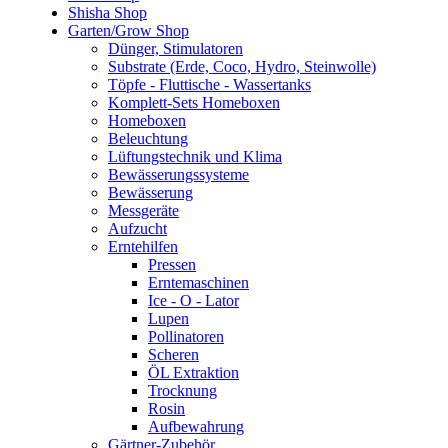
Shisha Shop
Garten/Grow Shop
Dünger, Stimulatoren
Substrate (Erde, Coco, Hydro, Steinwolle)
Töpfe - Fluttische - Wassertanks
Komplett-Sets Homeboxen
Homeboxen
Beleuchtung
Lüftungstechnik und Klima
Bewässerungssysteme
Bewässerung
Messgeräte
Aufzucht
Erntehilfen
Pressen
Erntemaschinen
Ice - O - Lator
Lupen
Pollinatoren
Scheren
ÖL Extraktion
Trocknung
Rosin
Aufbewahrung
Gärtner-Zubehör