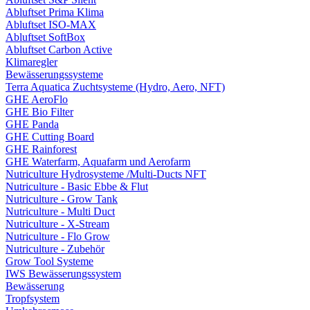
Abluftset Prima Klima
Abluftset ISO-MAX
Abluftset SoftBox
Abluftset Carbon Active
Klimaregler
Bewässerungssysteme
Terra Aquatica Zuchtsysteme (Hydro, Aero, NFT)
GHE AeroFlo
GHE Bio Filter
GHE Panda
GHE Cutting Board
GHE Rainforest
GHE Waterfarm, Aquafarm und Aerofarm
Nutriculture Hydrosysteme /Multi-Ducts NFT
Nutriculture - Basic Ebbe & Flut
Nutriculture - Grow Tank
Nutriculture - Multi Duct
Nutriculture - X-Stream
Nutriculture - Flo Grow
Nutriculture - Zubehör
Grow Tool Systeme
IWS Bewässerungssystem
Bewässerung
Tropfsystem