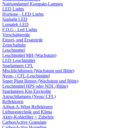
Natriumdampf Kompakt-Lampen
LED Lights
Hortione - LED Lights
Sanlight LED
Lumatek LED
F.O.G - Led Lights
Vorschaltgeräte
Einzel- und Ersatzteile
Zeitschaltuhr
Leuchtmittel
Leuchtmittel MH (Wachstum)
LED Leuchtmittel
Sparlampen CFL
Mischlichtbirnen (Wachstum und Blüte)
Neon- / CFL-Leuchtmittel
Super Plant Birnen (Wachstum und Blüte)
Leuchtmittel HPS oder NDL (Blüte)
Sparlampen Kits Envirolite
Anzuchtlampen (Neon/ CFL)
Reflektoren
Adjust-A-Wing Reflektoren
Lüftungstechnik und Klima
Aktiv-Kohlefilter + Zubehör
CarbonActive Granulate
CarbonActive Homeline