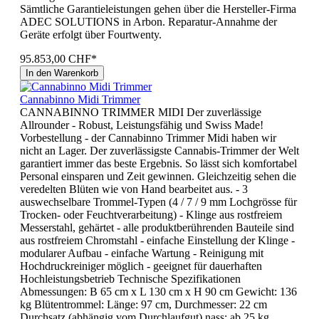
Sämtliche Garantieleistungen gehen über die Hersteller-Firma
ADEC SOLUTIONS in Arbon. Reparatur-Annahme der
Geräte erfolgt über Fourtwenty.
95.853,00 CHF*
In den Warenkorb
Cannabinno Midi Trimmer
CANNABINNO TRIMMER MIDI Der zuverlässige
Allrounder - Robust, Leistungsfähig und Swiss Made!
Vorbestellung - der Cannabinno Trimmer Midi haben wir
nicht an Lager. Der zuverlässigste Cannabis-Trimmer der Welt
garantiert immer das beste Ergebnis. So lässt sich komfortabel
Personal einsparen und Zeit gewinnen. Gleichzeitig sehen die
veredelten Blüten wie von Hand bearbeitet aus. - 3
auswechselbare Trommel-Typen (4 / 7 / 9 mm Lochgrösse für
Trocken- oder Feuchtverarbeitung) - Klinge aus rostfreiem
Messerstahl, gehärtet - alle produktberührenden Bauteile sind
aus rostfreiem Chromstahl - einfache Einstellung der Klinge -
modularer Aufbau - einfache Wartung - Reinigung mit
Hochdruckreiniger möglich - geeignet für dauerhaften
Hochleistungsbetrieb Technische Spezifikationen
Abmessungen: B 65 cm x L 130 cm x H 90 cm Gewicht: 136
kg Blütentrommel: Länge: 97 cm, Durchmesser: 22 cm
Durchsatz (abhängig vom Durchlaufgut) nass: ab 25 kg