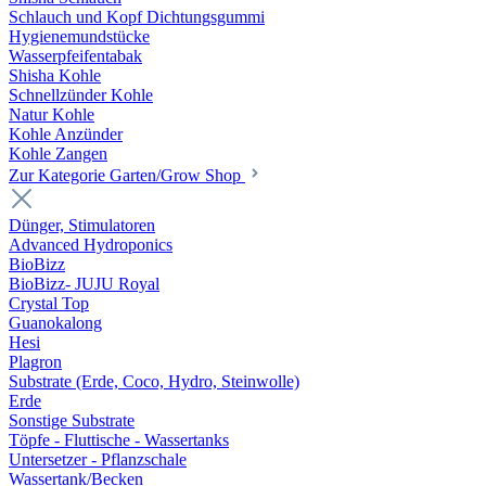
Schlauch und Kopf Dichtungsgummi
Hygienemundstücke
Wasserpfeifentabak
Shisha Kohle
Schnellzünder Kohle
Natur Kohle
Kohle Anzünder
Kohle Zangen
Zur Kategorie Garten/Grow Shop
Dünger, Stimulatoren
Advanced Hydroponics
BioBizz
BioBizz- JUJU Royal
Crystal Top
Guanokalong
Hesi
Plagron
Substrate (Erde, Coco, Hydro, Steinwolle)
Erde
Sonstige Substrate
Töpfe - Fluttische - Wassertanks
Untersetzer - Pflanzschale
Wassertank/Becken