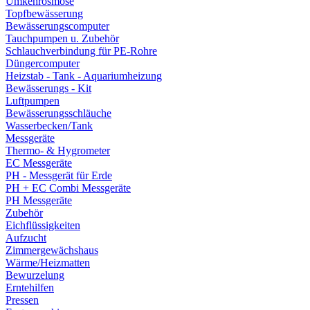
Umkehrosmose
Topfbewässerung
Bewässerungscomputer
Tauchpumpen u. Zubehör
Schlauchverbindung für PE-Rohre
Düngercomputer
Heizstab - Tank - Aquariumheizung
Bewässerungs - Kit
Luftpumpen
Bewässerungsschläuche
Wasserbecken/Tank
Messgeräte
Thermo- & Hygrometer
EC Messgeräte
PH - Messgerät für Erde
PH + EC Combi Messgeräte
PH Messgeräte
Zubehör
Eichflüssigkeiten
Aufzucht
Zimmergewächshaus
Wärme/Heizmatten
Bewurzelung
Erntehilfen
Pressen