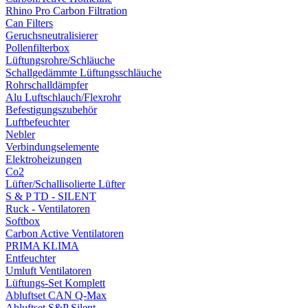
Rhino Pro Carbon Filtration
Can Filters
Geruchsneutralisierer
Pollenfilterbox
Lüftungsrohre/Schläuche
Schallgedämmte Lüftungsschläuche
Rohrschalldämpfer
Alu Luftschlauch/Flexrohr
Befestigungszubehör
Luftbefeuchter
Nebler
Verbindungselemente
Elektroheizungen
Co2
Lüfter/Schallisolierte Lüfter
S & P TD - SILENT
Ruck - Ventilatoren
Softbox
Carbon Active Ventilatoren
PRIMA KLIMA
Entfeuchter
Umluft Ventilatoren
Lüftungs-Set Komplett
Abluftset CAN Q-Max
Abluftset S&P Silent