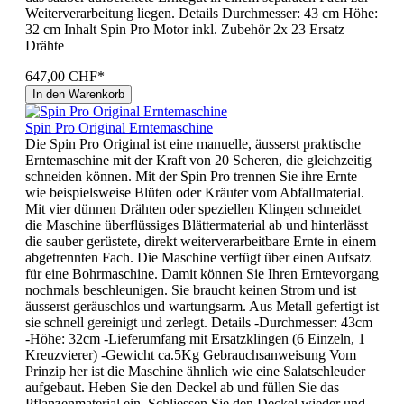
Weiterverarbeitung liegen. Details Durchmesser: 43 cm Höhe:
32 cm Inhalt Spin Pro Motor inkl. Zubehör 2x 23 Ersatz
Drähte
647,00 CHF*
In den Warenkorb
Spin Pro Original Erntemaschine
Die Spin Pro Original ist eine manuelle, äusserst praktische
Erntemaschine mit der Kraft von 20 Scheren, die gleichzeitig
schneiden können. Mit der Spin Pro trennen Sie ihre Ernte
wie beispielsweise Blüten oder Kräuter vom Abfallmaterial.
Mit vier dünnen Drähten oder speziellen Klingen schneidet
die Maschine überflüssiges Blättermaterial ab und hinterlässt
die sauber gerüstete, direkt weiterverarbeitbare Ernte in einem
abgetrennten Fach. Die Maschine verfügt über einen Aufsatz
für eine Bohrmaschine. Damit können Sie Ihren Erntevorgang
nochmals beschleunigen. Sie braucht keinen Strom und ist
äusserst geräuschlos und wartungsarm. Aus Metall gefertigt ist
sie schnell gereinigt und zerlegt. Details -Durchmesser: 43cm
-Höhe: 32cm -Lieferumfang mit Ersatzklingen (6 Einzeln, 1
Kreuzvierer) -Gewicht ca.5Kg Gebrauchsanweisung Vom
Prinzip her ist die Maschine ähnlich wie eine Salatschleuder
aufgebaut. Heben Sie den Deckel ab und füllen Sie das
Pflanzenmaterial ein. Schliessen Sie den Deckel wieder und