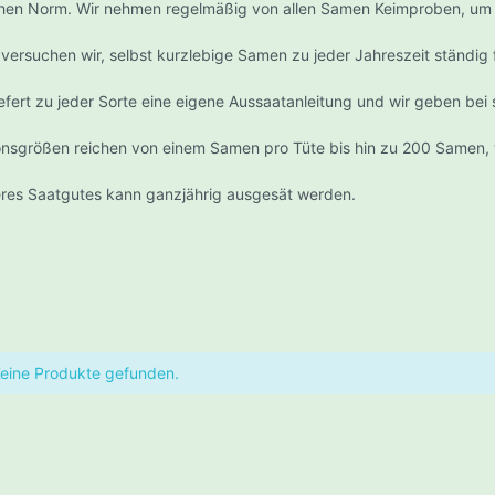
chen Norm. Wir nehmen regelmäßig von allen Samen Keimproben, um 
triumdampf Kompakt-Lampen
Alu Luftschlauch/Fle
ights
Befestigungszubehö
 versuchen wir, selbst kurzlebige Samen zu jeder Jahreszeit ständig 
ELFBAR
tione - LED Lights
Luftbefeuchter
iefert zu jeder Sorte eine eigene Aussaatanleitung und wir geben bei
light LED
Nebler
matek LED
onsgrößen reichen von einem Samen pro Tüte bis hin zu 200 Samen, w
Verbindungselement
.G - Led Lights
res Saatgutes kann ganzjährig ausgesät werden.
haltgeräte
Elektroheizungen
l- und Ersatzteile
Co2
chaltuhr
Lüfter/Schallisolierte
S & P TD - SILENT
tmittel
Ruck - Ventilatoren
uchtmittel MH (Wachstum)
Softbox
 Leuchtmittel
eine Produkte gefunden.
Carbon Active Ventil
arlampen CFL
PRIMA KLIMA
schlichtbirnen (Wachstum und
 & Aufbewahrung
Schnellverschlussbeut
Entfeuchter
te)
en
Aluminium Beutel
n- / CFL-Leuchtmittel
Umluft Ventilatoren