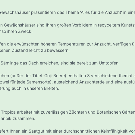
 Jay's Flavored 1 1/4
enemundstücke
rs
Gewächshäuser präsentieren das Thema 'Alles für die Anzucht' in ein
 Jay`s Flavored Rolls
en Gewächshäuser sind Ihren großen Vorbildern in recyceltem Kunstst
 Jay's Flavored Kingsize
nso ihren Zweck.
r
htung
Lüftungstechnik und K
ffen die erwünschten höheren Temperaturen zur Anzucht, verfügen ü
Papers
senen Zustand leicht zu bewässern.
steuerung/Stromveteiler
Aktiv-Kohlefilter + 
- Ungebleichte Papers
CarbonActive Granul
en-Sets
Sämlinge das Dach erreichen, sind sie bereit zum Umtopfen.
Papers
CarbonActive Homel
pen Set - Elektronisch
chen (außer der Tibet-Goji-Beere) enthalten 3 verschiedene themat
Rhino Pro Carbon Filt
Flavored Papers
mpen-Set Analog
 zwei für jede Samensorte), ausreichend Anzuchterde und eine ausfü
Can Filters
mpen-Set GIB PRO-X Analog
lls
erung auch in unseren Breiten.
Geruchsneutralisiere
lettarmaturen (400V /
k Brand Paper
)
Pollenfilterbox
ing Papers
vita Lampen
Lüftungsrohre/Schlä
 Tropica arbeitet mit zuverlässigen Züchtern und Botanischen Gärten
pac - Cigarette Carriers
hts Interaction Agro E-Papillon
Karibik zusammen.
Schallgedämmte
asma Sulfour Lampe
Lüftungsschläuche
iefert Ihnen ein Saatgut mit einer durchschnittlichen Keimfähigkeit v
L Kompaktlampe
becher
Drehmaschinen
Rohrschalldämpfer