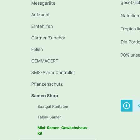
gesetzli
Messgeräte
Na
Growroom Sets
LED L
Aufzucht
Natürlich
Vaporizer
IQOS
Hor
Erntehilfen
Arizer
Tropica l
San
Gärtner-Zubehör
Storz & Bickel
Lu
Die Porti
F.O
Wolkenkraft
Folien
90% unse
Vorsc
Flowermate
GEMMACERT
Einze
PAX Labs
SMS-Alarm Controller
Zeits
AroMed
Pflanzenschutz
Leuch
Magic Flight
Le
Samen Shop
LED
K
Saatgut Raritäten
Sp
Tabak Samen
Mi
Dabbing Pipes
Waagen
Blü
Mini-Samen-Gewächshaus-
Waag
Neo
Kit