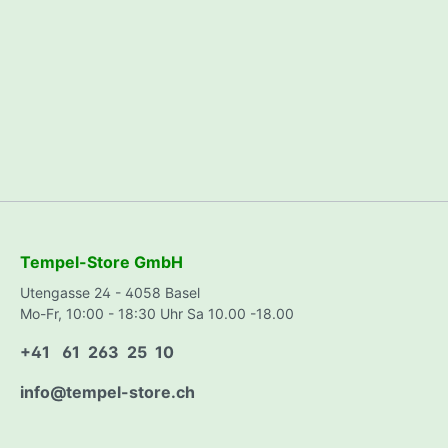
Schlauchverbindung für PE-
Zube
RAW Produkte
Kavatz
Rohre
Eichf
Düngercomputer
Heizstab - Tank -
Aquariumheizung
Bewässerungs - Kit
Luftpumpen
Bewässerungsschläuche
Wasserbecken/Tank
Tempel-Store GmbH
Utengasse 24 - 4058 Basel
Gärtner-Zubehör
Folien
Mo-Fr, 10:00 - 18:30 Uhr Sa 10.00 -18.00
Messbecher, Spritzen und
+41 61 263 25 10
Laborzubehör
info@tempel-store.ch
Pflanzenschutz
Samen 