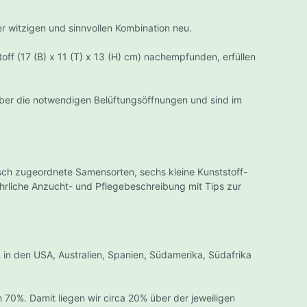
er witzigen und sinnvollen Kombination neu.
off (17 (B) x 11 (T) x 13 (H) cm) nachempfunden, erfüllen
lima
Bewässerungssysteme
ber die notwendigen Belüftungsöffnungen und sind im
Zubehör
Terra Aquatica Zuchtsysteme
(Hydro, Aero, NFT)
ate
GHE AeroFlo
ine
isch zugeordnete Samensorten, sechs kleine Kunststoff-
GHE Bio Filter
ration
hrliche Anzucht- und Pflegebeschreibung mit Tips zur
GHE Panda
GHE Cutting Board
r
GHE Rainforest
GHE Waterfarm, Aquafarm und
uche
 in den USA, Australien, Spanien, Südamerika, Südafrika
Aerofarm
Nutriculture Hydrosysteme
/Multi-Ducts NFT
on 70%. Damit liegen wir circa 20% über der jeweiligen
Zigarettenstopfmaschinen