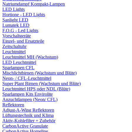
Natriumdampf Kompakt-Lampen
LED Lights
Hortione - LED Lights
Sanlight LED
Lumatek LED
F.O.G - Led Lights
Vorschaltgeräte
Einzel- und Ersatzteile
Zeitschaltuhr
Leuchtmittel
Leuchtmittel MH (Wachstum)
LED Leuchtmittel
Sparlampen CFL
Mischlichtbirnen (Wachstum und Blüte)
Neon- / CFL-Leuchtmittel
Super Plant Birnen (Wachstum und Blüte)
Leuchtmittel HPS oder NDL (Blüte)
Sparlampen Kits Envirolite
Anzuchtlampen (Neon/ CFL)
Reflektoren
Adjust-A-Wing Reflektoren
Lüftungstechnik und Klima
Aktiv-Kohlefilter + Zubehör
CarbonActive Granulate
CarbonActive Homeline