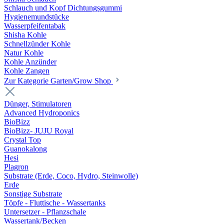
Schlauch und Kopf Dichtungsgummi
Hygienemundstücke
Wasserpfeifentabak
Shisha Kohle
Schnellzünder Kohle
Natur Kohle
Kohle Anzünder
Kohle Zangen
Zur Kategorie Garten/Grow Shop
Dünger, Stimulatoren
Advanced Hydroponics
BioBizz
BioBizz- JUJU Royal
Crystal Top
Guanokalong
Hesi
Plagron
Substrate (Erde, Coco, Hydro, Steinwolle)
Erde
Sonstige Substrate
Töpfe - Fluttische - Wassertanks
Untersetzer - Pflanzschale
Wassertank/Becken