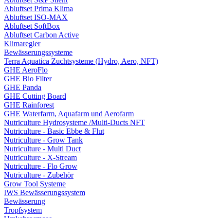
Abluftset Prima Klima
Abluftset ISO-MAX
Abluftset SoftBox
Abluftset Carbon Active
Klimaregler
Bewässerungssysteme
Terra Aquatica Zuchtsysteme (Hydro, Aero, NFT)
GHE AeroFlo
GHE Bio Filter
GHE Panda
GHE Cutting Board
GHE Rainforest
GHE Waterfarm, Aquafarm und Aerofarm
Nutriculture Hydrosysteme /Multi-Ducts NFT
Nutriculture - Basic Ebbe & Flut
Nutriculture - Grow Tank
Nutriculture - Multi Duct
Nutriculture - X-Stream
Nutriculture - Flo Grow
Nutriculture - Zubehör
Grow Tool Systeme
IWS Bewässerungssystem
Bewässerung
Tropfsystem