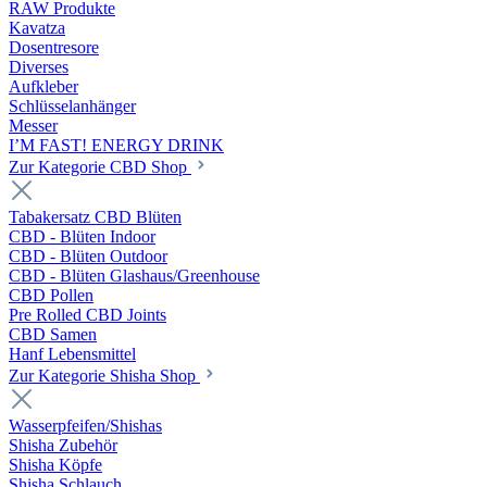
RAW Produkte
Kavatza
Dosentresore
Diverses
Aufkleber
Schlüsselanhänger
Messer
I’M FAST! ENERGY DRINK
Zur Kategorie CBD Shop
Tabakersatz CBD Blüten
CBD - Blüten Indoor
CBD - Blüten Outdoor
CBD - Blüten Glashaus/Greenhouse
CBD Pollen
Pre Rolled CBD Joints
CBD Samen
Hanf Lebensmittel
Zur Kategorie Shisha Shop
Wasserpfeifen/Shishas
Shisha Zubehör
Shisha Köpfe
Shisha Schlauch