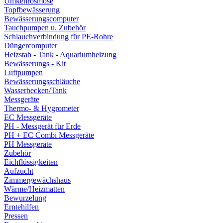
Umkehrosmose
Topfbewässerung
Bewässerungscomputer
Tauchpumpen u. Zubehör
Schlauchverbindung für PE-Rohre
Düngercomputer
Heizstab - Tank - Aquariumheizung
Bewässerungs - Kit
Luftpumpen
Bewässerungsschläuche
Wasserbecken/Tank
Messgeräte
Thermo- & Hygrometer
EC Messgeräte
PH - Messgerät für Erde
PH + EC Combi Messgeräte
PH Messgeräte
Zubehör
Eichflüssigkeiten
Aufzucht
Zimmergewächshaus
Wärme/Heizmatten
Bewurzelung
Erntehilfen
Pressen