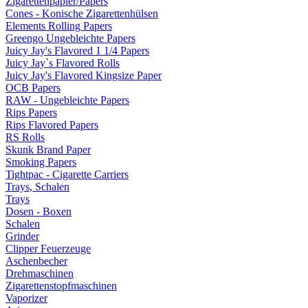
Zigarettenpapier/Papers
Cones - Konische Zigarettenhülsen
Elements Rolling Papers
Greengo Ungebleichte Papers
Juicy Jay's Flavored 1 1/4 Papers
Juicy Jay`s Flavored Rolls
Juicy Jay's Flavored Kingsize Paper
OCB Papers
RAW - Ungebleichte Papers
Rips Papers
Rips Flavored Papers
RS Rolls
Skunk Brand Paper
Smoking Papers
Tightpac - Cigarette Carriers
Trays, Schalen
Trays
Dosen - Boxen
Schalen
Grinder
Clipper Feuerzeuge
Aschenbecher
Drehmaschinen
Zigarettenstopfmaschinen
Vaporizer