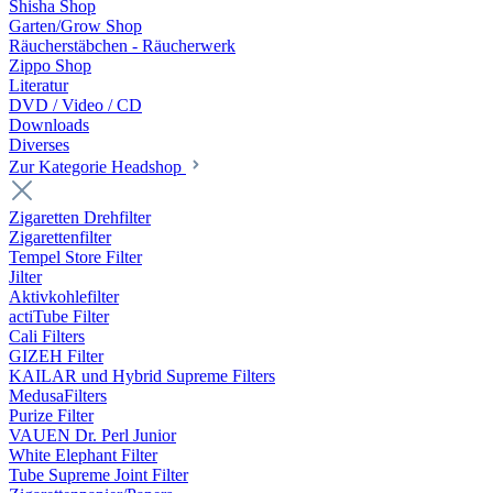
Shisha Shop
Garten/Grow Shop
Räucherstäbchen - Räucherwerk
Zippo Shop
Literatur
DVD / Video / CD
Downloads
Diverses
Zur Kategorie Headshop
Zigaretten Drehfilter
Zigarettenfilter
Tempel Store Filter
Jilter
Aktivkohlefilter
actiTube Filter
Cali Filters
GIZEH Filter
KAILAR und Hybrid Supreme Filters
MedusaFilters
Purize Filter
VAUEN Dr. Perl Junior
White Elephant Filter
Tube Supreme Joint Filter