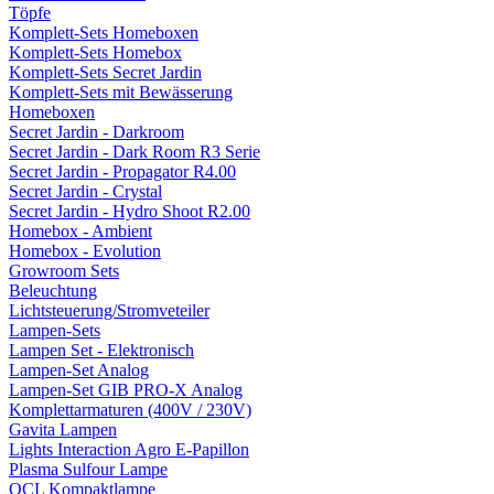
Töpfe
Komplett-Sets Homeboxen
Komplett-Sets Homebox
Komplett-Sets Secret Jardin
Komplett-Sets mit Bewässerung
Homeboxen
Secret Jardin - Darkroom
Secret Jardin - Dark Room R3 Serie
Secret Jardin - Propagator R4.00
Secret Jardin - Crystal
Secret Jardin - Hydro Shoot R2.00
Homebox - Ambient
Homebox - Evolution
Growroom Sets
Beleuchtung
Lichtsteuerung/Stromveteiler
Lampen-Sets
Lampen Set - Elektronisch
Lampen-Set Analog
Lampen-Set GIB PRO-X Analog
Komplettarmaturen (400V / 230V)
Gavita Lampen
Lights Interaction Agro E-Papillon
Plasma Sulfour Lampe
OCL Kompaktlampe