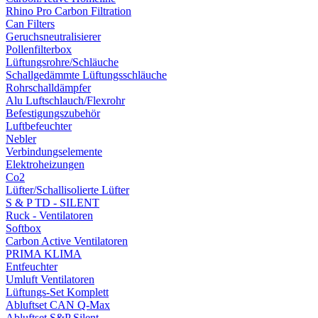
Rhino Pro Carbon Filtration
Can Filters
Geruchsneutralisierer
Pollenfilterbox
Lüftungsrohre/Schläuche
Schallgedämmte Lüftungsschläuche
Rohrschalldämpfer
Alu Luftschlauch/Flexrohr
Befestigungszubehör
Luftbefeuchter
Nebler
Verbindungselemente
Elektroheizungen
Co2
Lüfter/Schallisolierte Lüfter
S & P TD - SILENT
Ruck - Ventilatoren
Softbox
Carbon Active Ventilatoren
PRIMA KLIMA
Entfeuchter
Umluft Ventilatoren
Lüftungs-Set Komplett
Abluftset CAN Q-Max
Abluftset S&P Silent