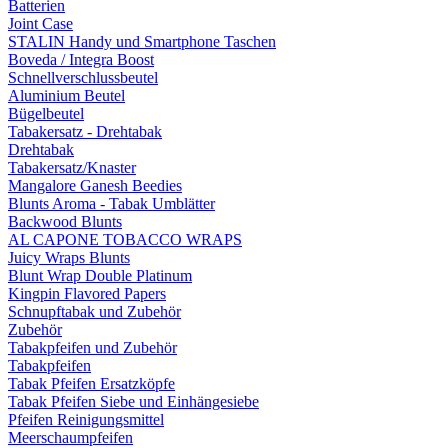
Batterien
Joint Case
STALIN Handy und Smartphone Taschen
Boveda / Integra Boost
Schnellverschlussbeutel
Aluminium Beutel
Bügelbeutel
Tabakersatz - Drehtabak
Drehtabak
Tabakersatz/Knaster
Mangalore Ganesh Beedies
Blunts Aroma - Tabak Umblätter
Backwood Blunts
AL CAPONE TOBACCO WRAPS
Juicy Wraps Blunts
Blunt Wrap Double Platinum
Kingpin Flavored Papers
Schnupftabak und Zubehör
Zubehör
Tabakpfeifen und Zubehör
Tabakpfeifen
Tabak Pfeifen Ersatzköpfe
Tabak Pfeifen Siebe und Einhängesiebe
Pfeifen Reinigungsmittel
Meerschaumpfeifen