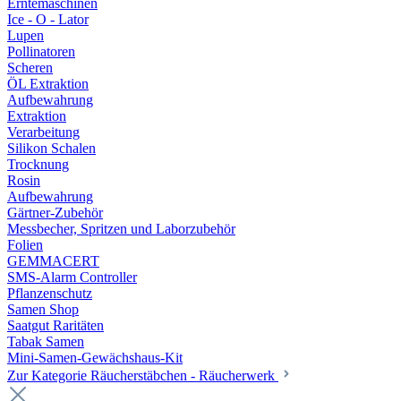
Erntemaschinen
Ice - O - Lator
Lupen
Pollinatoren
Scheren
ÖL Extraktion
Aufbewahrung
Extraktion
Verarbeitung
Silikon Schalen
Trocknung
Rosin
Aufbewahrung
Gärtner-Zubehör
Messbecher, Spritzen und Laborzubehör
Folien
GEMMACERT
SMS-Alarm Controller
Pflanzenschutz
Samen Shop
Saatgut Raritäten
Tabak Samen
Mini-Samen-Gewächshaus-Kit
Zur Kategorie Räucherstäbchen - Räucherwerk