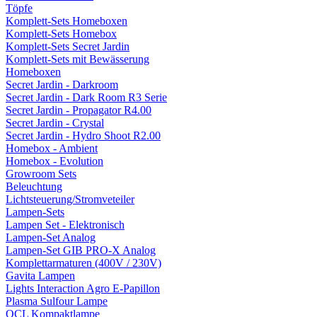
Töpfe
Komplett-Sets Homeboxen
Komplett-Sets Homebox
Komplett-Sets Secret Jardin
Komplett-Sets mit Bewässerung
Homeboxen
Secret Jardin - Darkroom
Secret Jardin - Dark Room R3 Serie
Secret Jardin - Propagator R4.00
Secret Jardin - Crystal
Secret Jardin - Hydro Shoot R2.00
Homebox - Ambient
Homebox - Evolution
Growroom Sets
Beleuchtung
Lichtsteuerung/Stromveteiler
Lampen-Sets
Lampen Set - Elektronisch
Lampen-Set Analog
Lampen-Set GIB PRO-X Analog
Komplettarmaturen (400V / 230V)
Gavita Lampen
Lights Interaction Agro E-Papillon
Plasma Sulfour Lampe
OCL Kompaktlampe