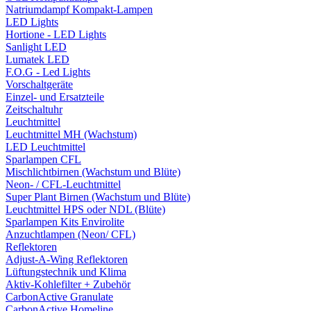
Natriumdampf Kompakt-Lampen
LED Lights
Hortione - LED Lights
Sanlight LED
Lumatek LED
F.O.G - Led Lights
Vorschaltgeräte
Einzel- und Ersatzteile
Zeitschaltuhr
Leuchtmittel
Leuchtmittel MH (Wachstum)
LED Leuchtmittel
Sparlampen CFL
Mischlichtbirnen (Wachstum und Blüte)
Neon- / CFL-Leuchtmittel
Super Plant Birnen (Wachstum und Blüte)
Leuchtmittel HPS oder NDL (Blüte)
Sparlampen Kits Envirolite
Anzuchtlampen (Neon/ CFL)
Reflektoren
Adjust-A-Wing Reflektoren
Lüftungstechnik und Klima
Aktiv-Kohlefilter + Zubehör
CarbonActive Granulate
CarbonActive Homeline