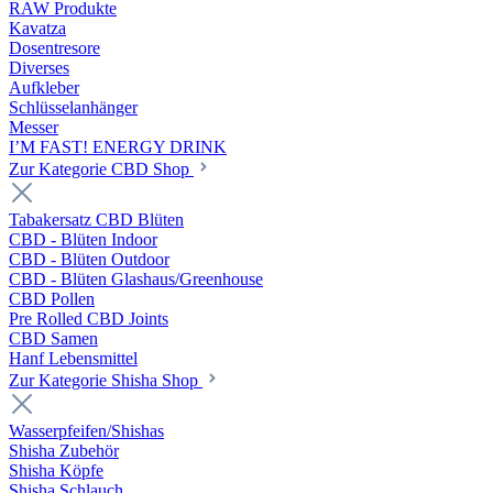
RAW Produkte
Kavatza
Dosentresore
Diverses
Aufkleber
Schlüsselanhänger
Messer
I’M FAST! ENERGY DRINK
Zur Kategorie CBD Shop
Tabakersatz CBD Blüten
CBD - Blüten Indoor
CBD - Blüten Outdoor
CBD - Blüten Glashaus/Greenhouse
CBD Pollen
Pre Rolled CBD Joints
CBD Samen
Hanf Lebensmittel
Zur Kategorie Shisha Shop
Wasserpfeifen/Shishas
Shisha Zubehör
Shisha Köpfe
Shisha Schlauch