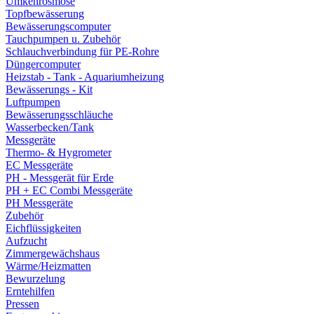
Umkehrosmose
Topfbewässerung
Bewässerungscomputer
Tauchpumpen u. Zubehör
Schlauchverbindung für PE-Rohre
Düngercomputer
Heizstab - Tank - Aquariumheizung
Bewässerungs - Kit
Luftpumpen
Bewässerungsschläuche
Wasserbecken/Tank
Messgeräte
Thermo- & Hygrometer
EC Messgeräte
PH - Messgerät für Erde
PH + EC Combi Messgeräte
PH Messgeräte
Zubehör
Eichflüssigkeiten
Aufzucht
Zimmergewächshaus
Wärme/Heizmatten
Bewurzelung
Erntehilfen
Pressen