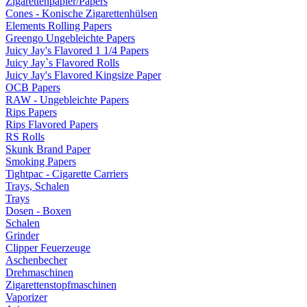
Zigarettenpapier/Papers
Cones - Konische Zigarettenhülsen
Elements Rolling Papers
Greengo Ungebleichte Papers
Juicy Jay's Flavored 1 1/4 Papers
Juicy Jay`s Flavored Rolls
Juicy Jay's Flavored Kingsize Paper
OCB Papers
RAW - Ungebleichte Papers
Rips Papers
Rips Flavored Papers
RS Rolls
Skunk Brand Paper
Smoking Papers
Tightpac - Cigarette Carriers
Trays, Schalen
Trays
Dosen - Boxen
Schalen
Grinder
Clipper Feuerzeuge
Aschenbecher
Drehmaschinen
Zigarettenstopfmaschinen
Vaporizer