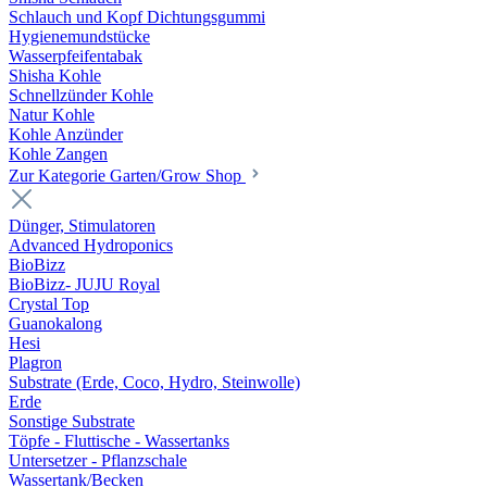
Schlauch und Kopf Dichtungsgummi
Hygienemundstücke
Wasserpfeifentabak
Shisha Kohle
Schnellzünder Kohle
Natur Kohle
Kohle Anzünder
Kohle Zangen
Zur Kategorie Garten/Grow Shop
Dünger, Stimulatoren
Advanced Hydroponics
BioBizz
BioBizz- JUJU Royal
Crystal Top
Guanokalong
Hesi
Plagron
Substrate (Erde, Coco, Hydro, Steinwolle)
Erde
Sonstige Substrate
Töpfe - Fluttische - Wassertanks
Untersetzer - Pflanzschale
Wassertank/Becken