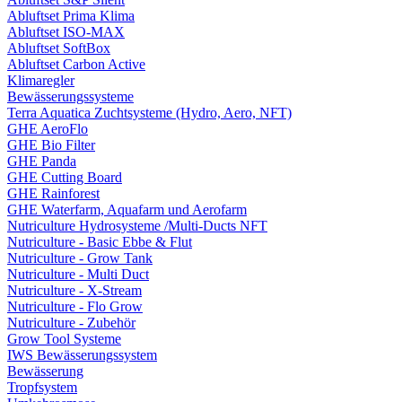
Abluftset Prima Klima
Abluftset ISO-MAX
Abluftset SoftBox
Abluftset Carbon Active
Klimaregler
Bewässerungssysteme
Terra Aquatica Zuchtsysteme (Hydro, Aero, NFT)
GHE AeroFlo
GHE Bio Filter
GHE Panda
GHE Cutting Board
GHE Rainforest
GHE Waterfarm, Aquafarm und Aerofarm
Nutriculture Hydrosysteme /Multi-Ducts NFT
Nutriculture - Basic Ebbe & Flut
Nutriculture - Grow Tank
Nutriculture - Multi Duct
Nutriculture - X-Stream
Nutriculture - Flo Grow
Nutriculture - Zubehör
Grow Tool Systeme
IWS Bewässerungssystem
Bewässerung
Tropfsystem