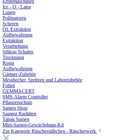
Erntemaschinen
Ice - O - Lator
Lupen
Pollinatoren
Scheren
ÖL Extraktion
Aufbewahrung
Extraktion
Verarbeitung
Silikon Schalen
Trocknung
Rosin
Aufbewahrung
Gärtner-Zubehör
Messbecher, Spritzen und Laborzubehör
Folien
GEMMACERT
SMS-Alarm Controller
Pflanzenschutz
Samen Shop
Saatgut Raritäten
Tabak Samen
Mini-Samen-Gewächshaus-Kit
Zur Kategorie Räucherstäbchen - Räucherwerk