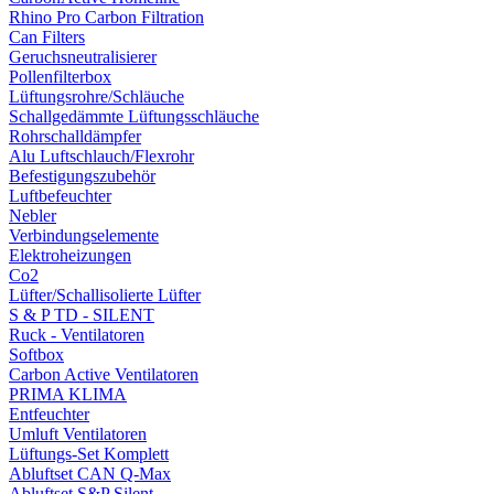
Rhino Pro Carbon Filtration
Can Filters
Geruchsneutralisierer
Pollenfilterbox
Lüftungsrohre/Schläuche
Schallgedämmte Lüftungsschläuche
Rohrschalldämpfer
Alu Luftschlauch/Flexrohr
Befestigungszubehör
Luftbefeuchter
Nebler
Verbindungselemente
Elektroheizungen
Co2
Lüfter/Schallisolierte Lüfter
S & P TD - SILENT
Ruck - Ventilatoren
Softbox
Carbon Active Ventilatoren
PRIMA KLIMA
Entfeuchter
Umluft Ventilatoren
Lüftungs-Set Komplett
Abluftset CAN Q-Max
Abluftset S&P Silent