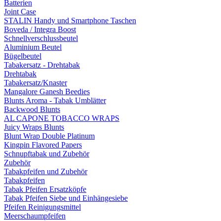
Batterien
Joint Case
STALIN Handy und Smartphone Taschen
Boveda / Integra Boost
Schnellverschlussbeutel
Aluminium Beutel
Bügelbeutel
Tabakersatz - Drehtabak
Drehtabak
Tabakersatz/Knaster
Mangalore Ganesh Beedies
Blunts Aroma - Tabak Umblätter
Backwood Blunts
AL CAPONE TOBACCO WRAPS
Juicy Wraps Blunts
Blunt Wrap Double Platinum
Kingpin Flavored Papers
Schnupftabak und Zubehör
Zubehör
Tabakpfeifen und Zubehör
Tabakpfeifen
Tabak Pfeifen Ersatzköpfe
Tabak Pfeifen Siebe und Einhängesiebe
Pfeifen Reinigungsmittel
Meerschaumpfeifen