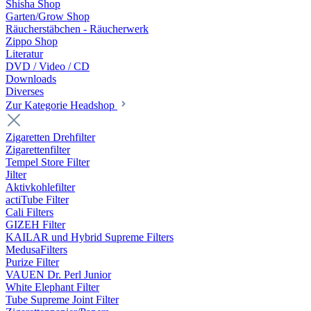
Shisha Shop
Garten/Grow Shop
Räucherstäbchen - Räucherwerk
Zippo Shop
Literatur
DVD / Video / CD
Downloads
Diverses
Zur Kategorie Headshop
Zigaretten Drehfilter
Zigarettenfilter
Tempel Store Filter
Jilter
Aktivkohlefilter
actiTube Filter
Cali Filters
GIZEH Filter
KAILAR und Hybrid Supreme Filters
MedusaFilters
Purize Filter
VAUEN Dr. Perl Junior
White Elephant Filter
Tube Supreme Joint Filter